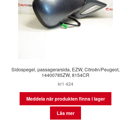
Sidospegel, passagerarsida, EZW, Citroën/Peugeot,
14400785ZW, 8154CR
kr
1 424
Meddela när produkten finns i lager
Läs mer