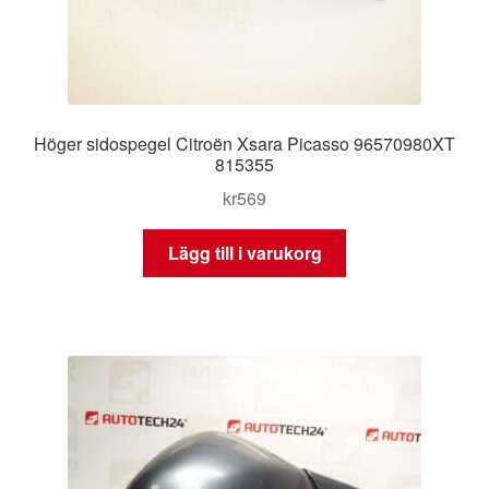
Höger sidospegel Citroën Xsara Picasso 96570980XT
815355
kr
569
Lägg till i varukorg