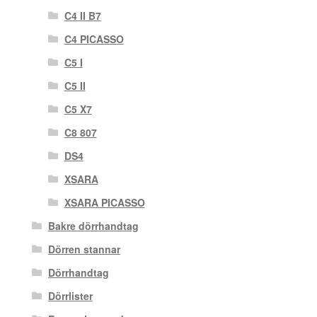
C4 II B7
C4 PICASSO
C5 I
C5 II
C5 X7
C8 807
DS4
XSARA
XSARA PICASSO
Bakre dörrhandtag
Dörren stannar
Dörrhandtag
Dörrlister