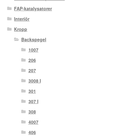
FAP-katalysatorer
Interiör
Kropp
Backspegel
1007
206
207
3008 I
301
307 I
308
4007
406