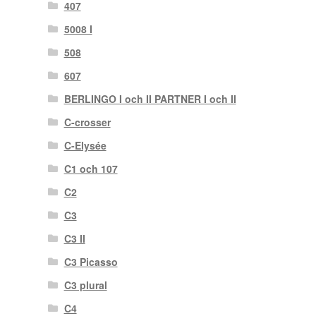
407
5008 I
508
607
BERLINGO I och II PARTNER I och II
C-crosser
C-Elysée
C1 och 107
C2
C3
C3 II
C3 Picasso
C3 plural
C4