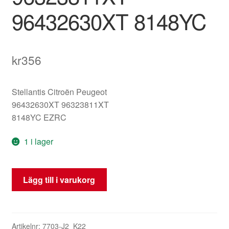
96432630XT 8148YC
kr
356
Stellantis Citroën Peugeot
96432630XT 96323811XT
8148YC EZRC
1 i lager
Vänster
Lägg till i varukorg
backspegel
Peugeot
206
EZRC
Artikelnr:
7703-J2_K22