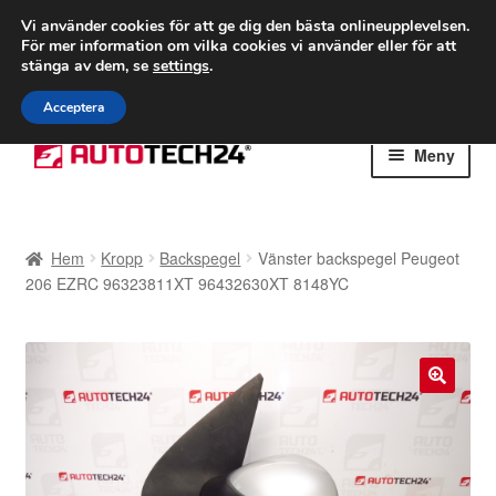
FRAKT från 75 kr
Vi använder cookies för att ge dig den bästa onlineupplevelsen.
För mer information om vilka cookies vi använder eller för att
Världsomspännande frakt
stänga av dem, se
settings
.
Ring 766 924 713
mån-fre 9-16
Acceptera
Hoppa
Hoppa
Meny
till
till
navigering
innehåll
Hem
Hem
Kropp
Backspegel
Vänster backspegel Peugeot
Betalningar
206 EZRC 96323811XT 96432630XT 8148YC
Integritetspolicy
Klagomål
🔍
Kolla upp