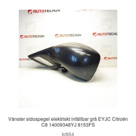
Vänster sidospegel elektriskt infällbar grå EYJC Citroën
C8 14009348YJ 8153FS
kr
854