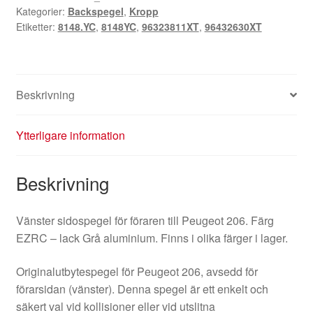
Kategorier:
Backspegel
,
Kropp
96323811XT
Etiketter:
8148.YC
,
8148YC
,
96323811XT
,
96432630XT
96432630XT
8148YC
mängd
Beskrivning
Ytterligare information
Beskrivning
Vänster sidospegel för föraren till Peugeot 206. Färg
EZRC – lack Grå aluminium. Finns i olika färger i lager.
Originalutbytespegel för Peugeot 206, avsedd för
förarsidan (vänster). Denna spegel är ett enkelt och
säkert val vid kollisioner eller vid utslitna