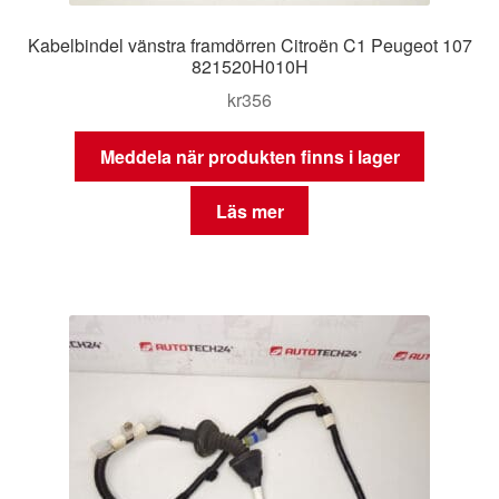
Kabelbindel vänstra framdörren Citroën C1 Peugeot 107
821520H010H
kr
356
Meddela när produkten finns i lager
Läs mer