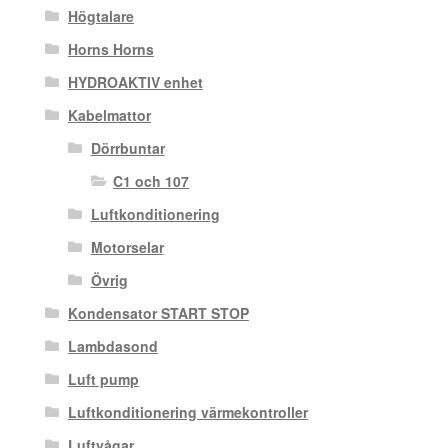
Högtalare
Horns Horns
HYDROAKTIV enhet
Kabelmattor
Dörrbuntar
C1 och 107
Luftkonditionering
Motorselar
Övrig
Kondensator START STOP
Lambdasond
Luft pump
Luftkonditionering värmekontroller
Luftvågar