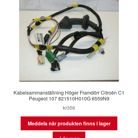
Kabelsammanställning Höger Framdörr Citroën C1
Peugeot 107 821510H010G 6559N9
kr
356
Meddela när produkten finns i lager