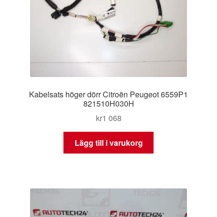
Kabelsats höger dörr Citroën Peugeot 6559P1
821510H030H
kr
1 068
Lägg till i varukorg