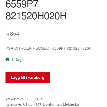
6559P7
821520H020H
kr
854
PSA CITROEN PEUGEOT 6559P7 821520H020H
1 i lager
Kabelbunt
Lägg till i varukorg
för
vänster
dörr
Citroën
Artikelnr:
7136-L5_K18a
Kategorier:
C1 och 107
,
Dörrbuntar
,
Elektriska
Peugeot