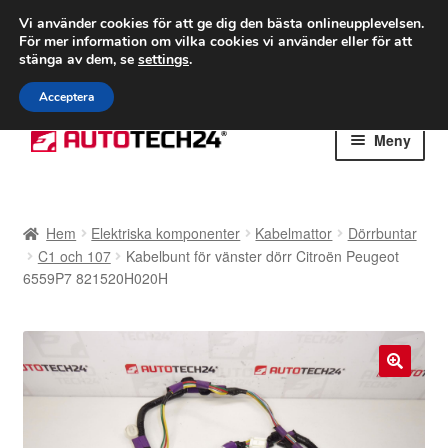
FRAKT från 75 kr
Vi använder cookies för att ge dig den bästa onlineupplevelsen.
För mer information om vilka cookies vi använder eller för att
Världsomspännande frakt
stänga av dem, se
settings
.
Ring 766 924 713
mån-fre 9-16
Acceptera
Hoppa
Hoppa
Meny
till
till
navigering
innehåll
Hem
Hem
Elektriska komponenter
Kabelmattor
Dörrbuntar
Betalningar
C1 och 107
Kabelbunt för vänster dörr Citroën Peugeot
6559P7 821520H020H
Integritetspolicy
Klagomål
🔍
Kolla upp