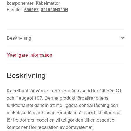
komponenter
,
Kabelmattor
6559P7
Etiketter:
6559P7
,
821520H020H
821520H020H
mängd
Beskrivning
Ytterligare information
Beskrivning
Kabelbunt för vänster dörr som är avsedd för Citroën C1
och Peugeot 107. Denna produkt förbättrar bilens
funktionalitet genom att möjliggöra central låsning och
elektriska fönsterhissar. Produkten är specifikt utformad
för tre dörrars modeller, vilket gör den till en essentiell
komponent för reparation av dörrsystemet.