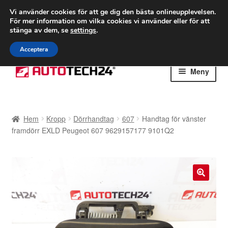
FRAKT från 75 kr
Vi använder cookies för att ge dig den bästa onlineupplevelsen.
För mer information om vilka cookies vi använder eller för att
Världsomspännande frakt
stänga av dem, se
settings
.
Ring 766 924 713
mån-fre 9-16
Acceptera
Hoppa
Hoppa
Meny
till
till
navigering
innehåll
Hem
Hem
Kropp
Dörrhandtag
607
Handtag för vänster
Betalningar
framdörr EXLD Peugeot 607 9629157177 9101Q2
Integritetspolicy
Klagomål
🔍
Kolla upp