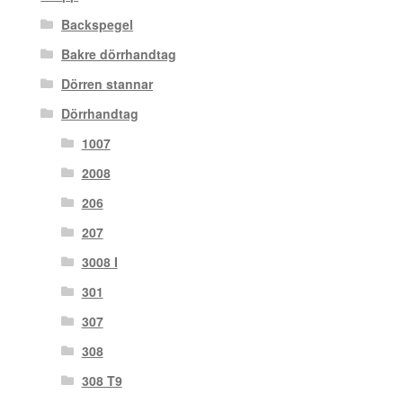
Backspegel
Bakre dörrhandtag
Dörren stannar
Dörrhandtag
1007
2008
206
207
3008 I
301
307
308
308 T9