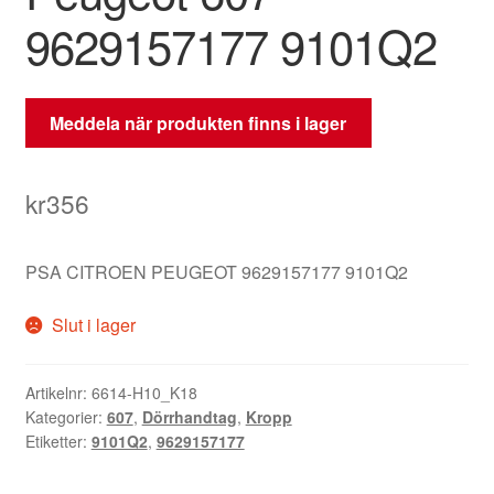
9629157177 9101Q2
Meddela när produkten finns i lager
kr
356
PSA CITROEN PEUGEOT 9629157177 9101Q2
Slut i lager
Artikelnr:
6614-H10_K18
Kategorier:
607
,
Dörrhandtag
,
Kropp
Etiketter:
9101Q2
,
9629157177