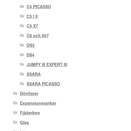
C4 PICASSO
C5 I II
C5 X7
C8 och 807
DS3
DS4
JUMPY III EXPERT III
XSARA
XSARA PICASSO
Dörrlister
Expansionstankar
Fjäderben
Glas