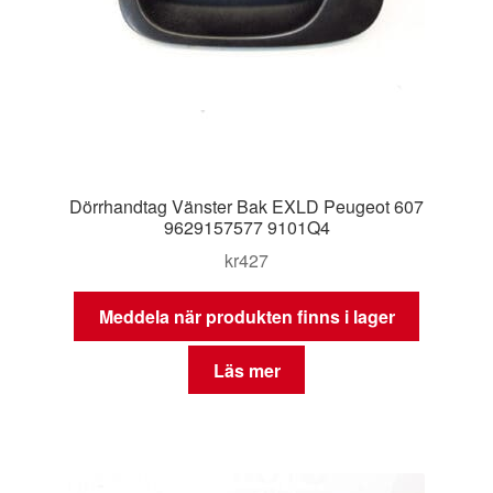
Dörrhandtag Vänster Bak EXLD Peugeot 607
9629157577 9101Q4
kr
427
Meddela när produkten finns i lager
Läs mer