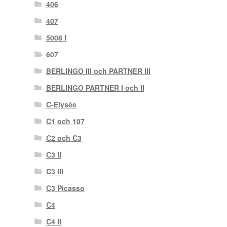
406
407
5008 I
607
BERLINGO III och PARTNER III
BERLINGO PARTNER I och II
C-Elysée
C1 och 107
C2 och C3
C3 II
C3 III
C3 Picasso
C4
C4 II