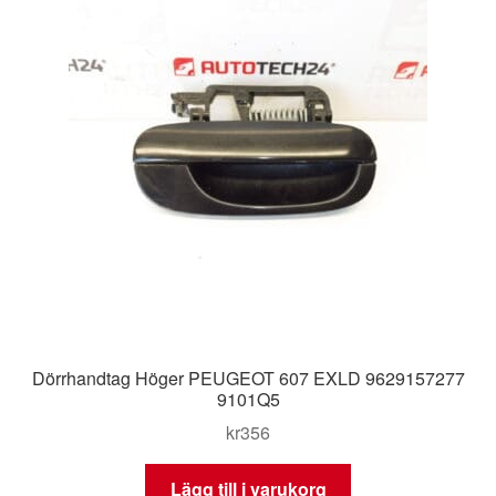
Dörrhandtag Höger PEUGEOT 607 EXLD 9629157277
9101Q5
kr
356
Lägg till i varukorg