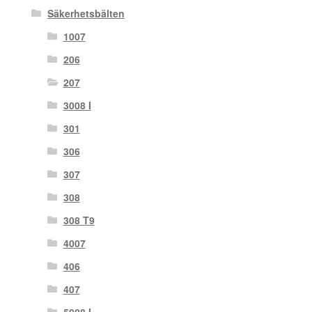
Säkerhetsbälten
1007
206
207
3008 I
301
306
307
308
308 T9
4007
406
407
5008 I