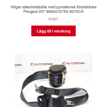
Höger säkerhetsbälte med pyroteknisk försträckare
Peugeot 207 96863757XX 8975CA
kr
427
Lägg till i varukorg