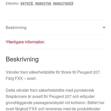
Etiketter:
8975CE
,
96863758
,
96863758XX
8975CE
mängd
Beskrivning
Ytterligare information
Beskrivning
Vänster fram säkerhetsbälte för förare till Peugeot 207.
Färg FXX – svart.
Detta vänster fram säkerhetsbälte med pyroteknisk
förspännare är avsett för Peugeot 207 och erbjuder
grundläggande passagerarskydd vid kollision. Bältet har
svart färgkod FXX och levereras med de produktkoder