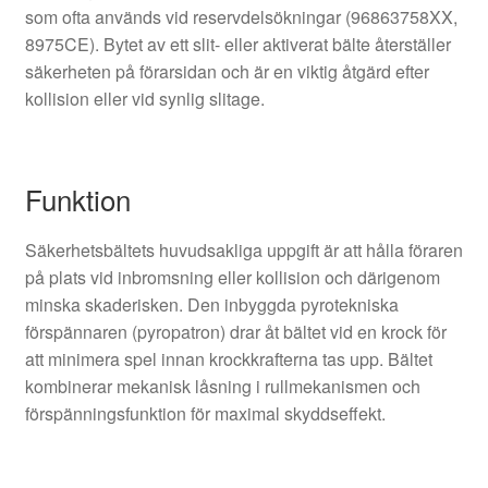
som ofta används vid reservdelsökningar (96863758XX,
8975CE). Bytet av ett slit- eller aktiverat bälte återställer
säkerheten på förarsidan och är en viktig åtgärd efter
kollision eller vid synlig slitage.
Funktion
Säkerhetsbältets huvudsakliga uppgift är att hålla föraren
på plats vid inbromsning eller kollision och därigenom
minska skaderisken. Den inbyggda pyrotekniska
förspännaren (pyropatron) drar åt bältet vid en krock för
att minimera spel innan krockkrafterna tas upp. Bältet
kombinerar mekanisk låsning i rullmekanismen och
förspänningsfunktion för maximal skyddseffekt.