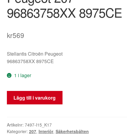
96863758XX 8975CE
kr
569
Stellantis Citroën Peugeot
96863758XX 8975CE
1 i lager
Vänster
Lägg till i varukorg
pyrotekniskt
säkerhetsbälte
Peugeot
207
Artikelnr:
7497-I15_K17
Kategorier:
207
,
Interiör
,
Säkerhetsbälten
96863758XX