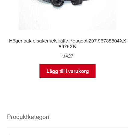
Höger bakre säkerhetsbälte Peugeot 207 96738804XX
8975XK
kr
427
Lägg till i varukorg
Produktkategori