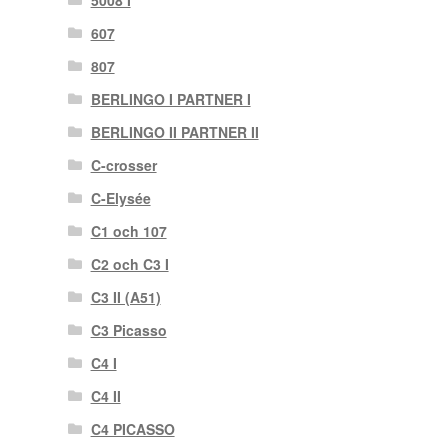
607
807
BERLINGO I PARTNER I
BERLINGO II PARTNER II
C-crosser
C-Elysée
C1 och 107
C2 och C3 I
C3 II (A51)
C3 Picasso
C4 I
C4 II
C4 PICASSO