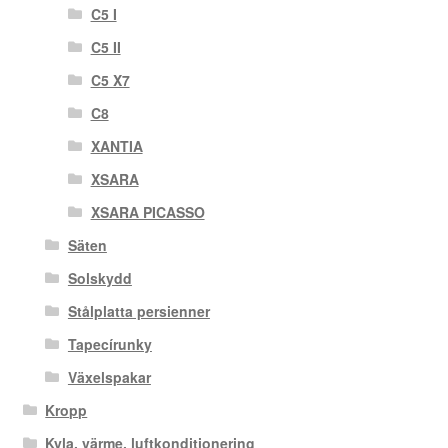
C5 I
C5 II
C5 X7
C8
XANTIA
XSARA
XSARA PICASSO
Säten
Solskydd
Stålplatta persienner
Tapecírunky
Växelspakar
Kropp
Kyla, värme, luftkonditionering