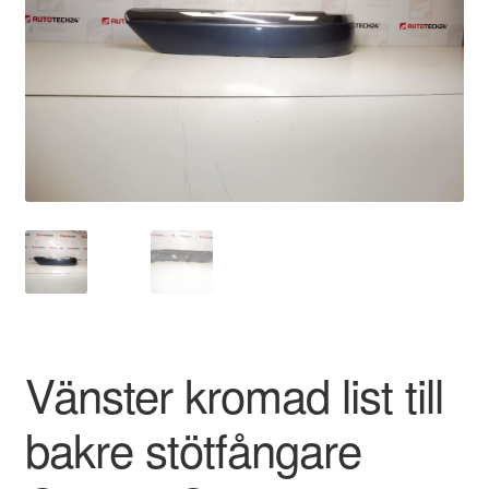
Kontakt
Mitt konto
Om oss
Reklamationsprocedur
Transport
Vagn
Världsomspännande frakt
Vänster kromad list till
Villkor
bakre stötfångare