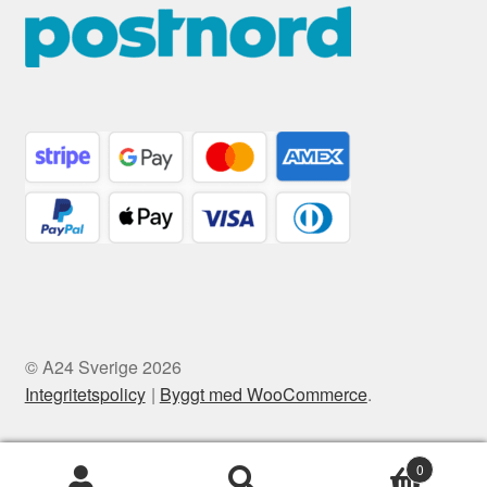
© A24 Sverige 2026
Integritetspolicy
Byggt med WooCommerce
.
0
Sök
Sök