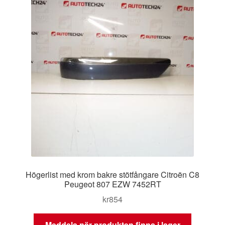
Högerlist med krom bakre stötfångare Citroën C8
Peugeot 807 EZW 7452RT
kr
854
Meddela när produkten finns i lager