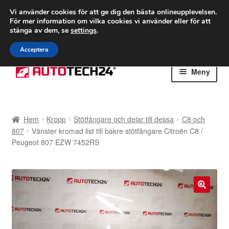
FRAKT från 75 kr
Vi använder cookies för att ge dig den bästa onlineupplevelsen.
För mer information om vilka cookies vi använder eller för att
Världsomspännande frakt
stänga av dem, se
settings
.
Ring 766 924 713
mån-fre 9-16
Acceptera
Hoppa
Hoppa
Meny
till
till
navigering
innehåll
Hem
Hem
Kropp
Stötfångare och delar till dessa
C8 och
Betalningar
807
Vänster kromad list till bakre stötfångare Citroën C8 /
Peugeot 807 EZW 7452RS
Integritetspolicy
Klagomål
🔍
Kolla upp