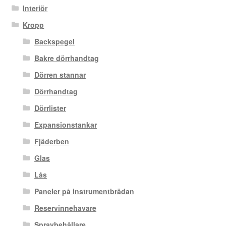
Interiör
Kropp
Backspegel
Bakre dörrhandtag
Dörren stannar
Dörrhandtag
Dörrlister
Expansionstankar
Fjäderben
Glas
Lås
Paneler på instrumentbrädan
Reservinnehavare
Spraybehållare