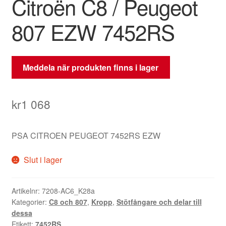
Citroën C8 / Peugeot
807 EZW 7452RS
Meddela när produkten finns i lager
kr
1 068
PSA CITROEN PEUGEOT 7452RS EZW
Slut i lager
Artikelnr:
7208-AC6_K28a
Kategorier:
C8 och 807
,
Kropp
,
Stötfångare och delar till
dessa
Etikett:
7452RS