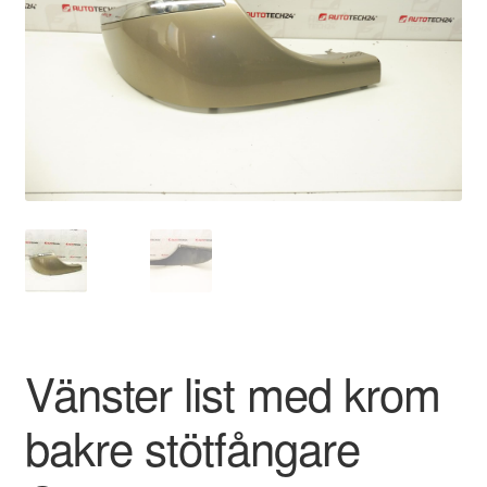
Kontakt
Mitt konto
Om oss
Reklamationsprocedur
Transport
Vagn
Världsomspännande frakt
Vänster list med krom
Villkor
bakre stötfångare