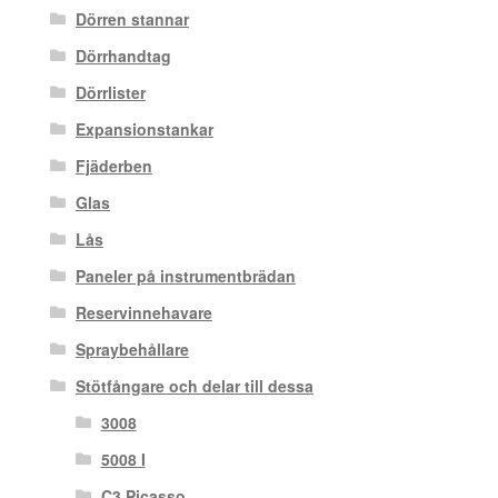
Dörren stannar
Dörrhandtag
Dörrlister
Expansionstankar
Fjäderben
Glas
Lås
Paneler på instrumentbrädan
Reservinnehavare
Spraybehållare
Stötfångare och delar till dessa
3008
5008 I
C3 Picasso