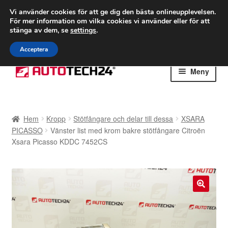
FRAKT från 75 kr
Vi använder cookies för att ge dig den bästa onlineupplevelsen.
För mer information om vilka cookies vi använder eller för att
Världsomspännande frakt
stänga av dem, se
settings
.
Ring 766 924 713
mån-fre 9-16
Acceptera
Hoppa
Hoppa
Meny
till
till
navigering
innehåll
Hem
Hem
Kropp
Stötfångare och delar till dessa
XSARA
Betalningar
PICASSO
Vänster list med krom bakre stötfångare Citroën
Xsara Picasso KDDC 7452CS
Integritetspolicy
Klagomål
🔍
Kolla upp