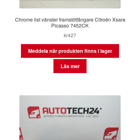
Chrome list vänster framstötfångare Citroën Xsara
Picasso 7452CK
kr
427
Meddela när produkten finns i lager
Läs mer