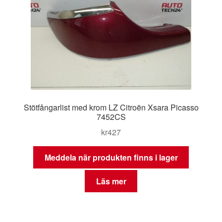
Stötfångarlist med krom LZ Citroën Xsara Picasso
7452CS
kr
427
Meddela när produkten finns i lager
Läs mer