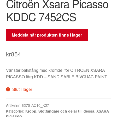
Citroën Xsara Picasso
KDDC 7452CS
Meddela när produkten finns i lager
kr
854
Vänster bakstång med kromdel för CITROEN XSARA
PICASSO färg KDD – SAND SABLE BIVOUAC PAINT
Slut i lager
Artikelnr:
6270-AC10_K27
Kategorier:
Kropp
,
Stötfångare och delar till dessa
,
XSARA
PICASSO