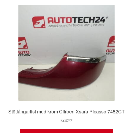
Stötfångarlist med krom Citroën Xsara Picasso 7452CT
kr
427