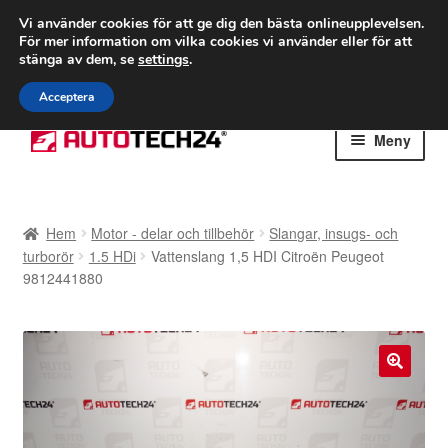
FRAKT från 75 kr
Vi använder cookies för att ge dig den bästa onlineupplevelsen.
För mer information om vilka cookies vi använder eller för att
Världsomspännande frakt
stänga av dem, se
settings
.
Ring 766 924 713
mån-fre 9-16
Acceptera
Hoppa
Hoppa
Meny
till
till
navigering
innehåll
Hem
Hem
Motor - delar och tillbehör
Slangar, insugs- och
Betalningar
turborör
1.5 HDi
Vattenslang 1,5 HDI Citroën Peugeot
9812441880
Integritetspolicy
Klagomål
🔍
Kolla upp