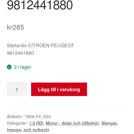
9812441880
kr
285
Stellantis CITROEN PEUGEOT
9812441880
2 i lager
Vattenslang
Lägg till i varukorg
1,5
HDI
Citroën
Peugeot
Artikelnr:
7856-F6_K24
Kategorier:
1.5 HDi
,
Motor - delar och tillbehör
,
Slangar,
9812441880
insugs- och turborör
mängd