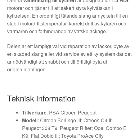
Denna
vattenslang till kylaren
är designad för
1,5 HDI
-
motorer och tjänar till att säkert styra kylvätskan i
kylkretsen. En ordentligt tätande slang är nyckeln till en
stabil motordriftstemperatur, korrekt drift av kylaren och
värmaren och förhindrande av vätskeläckage.
Delen är ett lämpligt val vid reparation av läckor, byte av
en skadad slang eller vid service av ett kylsystem där det
är nödvändigt att snabbt och tillförlitligt byta ut
originalledningen.
Teknisk information
Tillverkare
: PSA Citroën Peugeot
Modell
: Citroën Berlingo III; Citroën C4 II;
Peugeot 308 T9; Peugeot Rifter; Opel Combo E
K9; Fiat Doblo III; Toyota ProAce City