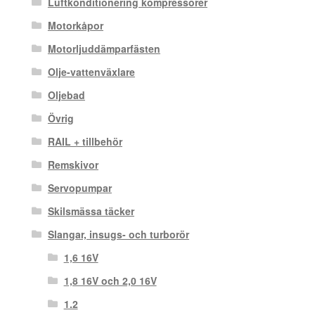
Luftkonditionering kompressorer
Motorkåpor
Motorljuddämparfästen
Olje-vattenväxlare
Oljebad
Övrig
RAIL + tillbehör
Remskivor
Servopumpar
Skilsmässa täcker
Slangar, insugs- och turborör
1,6 16V
1,8 16V och 2,0 16V
1.2