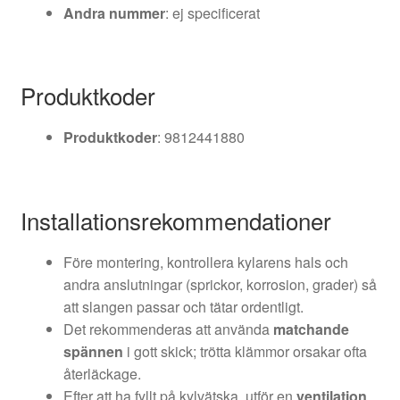
Andra nummer
: ej specificerat
Produktkoder
Produktkoder
: 9812441880
Installationsrekommendationer
Före montering, kontrollera kylarens hals och
andra anslutningar (sprickor, korrosion, grader) så
att slangen passar och tätar ordentligt.
Det rekommenderas att använda
matchande
spännen
i gott skick; trötta klämmor orsakar ofta
återläckage.
Efter att ha fyllt på kylvätska, utför en
ventilation