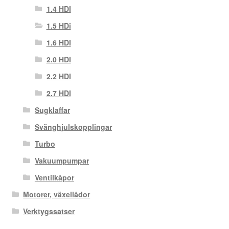
1.4 HDI
1.5 HDi
1.6 HDI
2.0 HDI
2.2 HDI
2.7 HDI
Sugklaffar
Svänghjulskopplingar
Turbo
Vakuumpumpar
Ventilkåpor
Motorer, växellådor
Verktygssatser