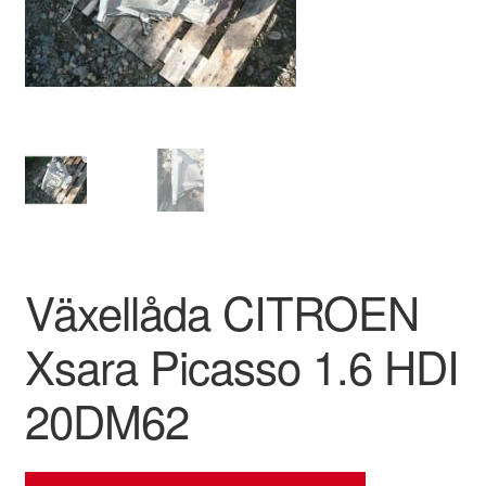
Kontakt
Mitt konto
Om oss
Reklamationsprocedur
Transport
Växellåda CITROEN
Vagn
Xsara Picasso 1.6 HDI
Världsomspännande frakt
20DM62
Villkor