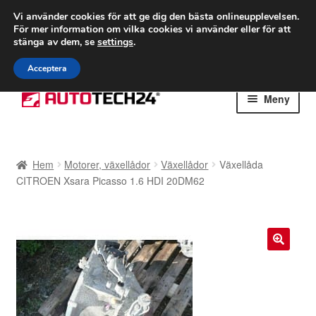
FRAKT från 75 kr
Vi använder cookies för att ge dig den bästa onlineupplevelsen.
För mer information om vilka cookies vi använder eller för att
Världsomspännande frakt
stänga av dem, se
settings
.
Ring 766 924 713
mån-fre 9-16
Acceptera
Hoppa
Hoppa
Meny
till
till
navigering
innehåll
Hem
Hem
Motorer, växellådor
Växellådor
Växellåda
Betalningar
CITROEN Xsara Picasso 1.6 HDI 20DM62
Integritetspolicy
Klagomål
🔍
Kolla upp