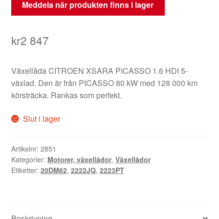
Meddela när produkten finns i lager
kr
2 847
Växellåda CITROEN XSARA PICASSO 1.6 HDI 5-
växlad. Den är från PICASSO 80 kW med 128 000 km
körsträcka. Rankas som perfekt.
Slut i lager
Artikelnr:
2851
Kategorier:
Motorer, växellådor
,
Växellådor
Etiketter:
20DM62
,
2222JQ
,
2223PT
Beskrivning