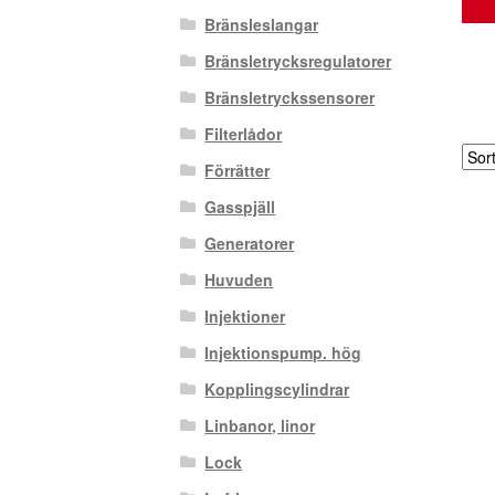
Bränsleslangar
Bränsletrycksregulatorer
Bränsletryckssensorer
Filterlådor
Förrätter
Gasspjäll
Generatorer
Huvuden
Injektioner
Injektionspump. hög
Kopplingscylindrar
Linbanor, linor
Lock