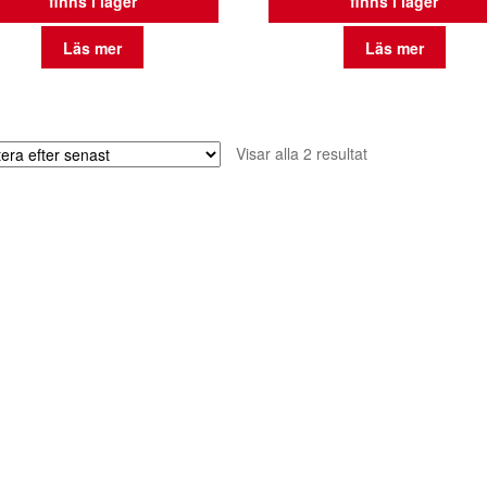
finns i lager
finns i lager
Läs mer
Läs mer
Sortera
Visar alla 2 resultat
efter
senaste