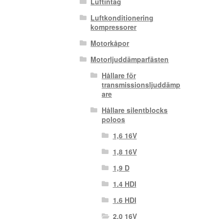
Luftintag
Luftkonditionering
kompressorer
Motorkåpor
Motorljuddämparfästen
Hållare för
transmissionsljuddämp
are
Hållare silentblocks
poloos
1,6 16V
1,8 16V
1,9 D
1.4 HDI
1.6 HDI
2,0 16V