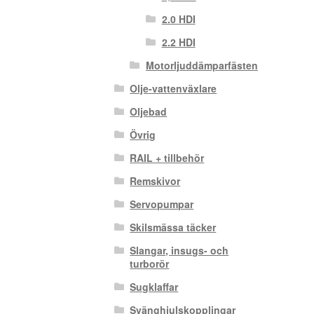
2.0 HDI
2.2 HDI
Motorljuddämparfästen
Olje-vattenväxlare
Oljebad
Övrig
RAIL + tillbehör
Remskivor
Servopumpar
Skilsmässa täcker
Slangar, insugs- och
turborör
Sugklaffar
Svänghjulskopplingar