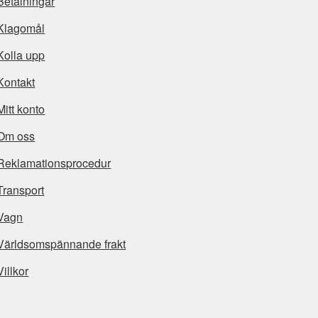
Betalningar
Klagomål
Kolla upp
Kontakt
Mitt konto
Om oss
Reklamationsprocedur
Transport
Vagn
Världsomspännande frakt
Villkor