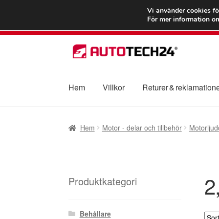
FRAKT från 75
Vi använder cookies fö
För mer information om
Hoppa
Hoppa
till
till
navigering
innehåll
Hem
Villkor
Returer & reklamation
Hem
Betalningar
Integritetspolicy
Klagomål
Hem
Motor - delar och tillbehör
Motorlju
Transport
Vagn
Världsomspännande frakt
V
2
Produktkategori
Behållare