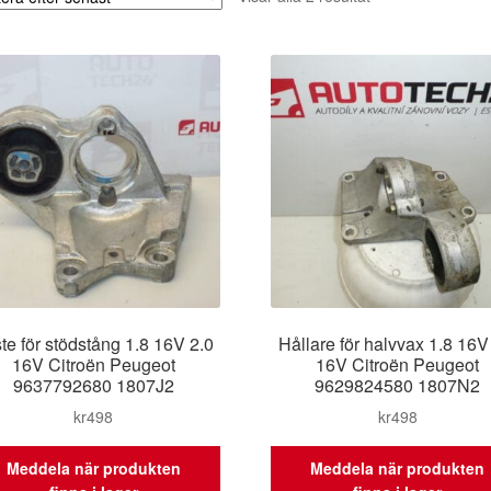
efter
senaste
te för stödstång 1.8 16V 2.0
Hållare för halvvax 1.8 16V
16V Citroën Peugeot
16V Citroën Peugeot
9637792680 1807J2
9629824580 1807N2
kr
498
kr
498
Meddela när produkten
Meddela när produkten