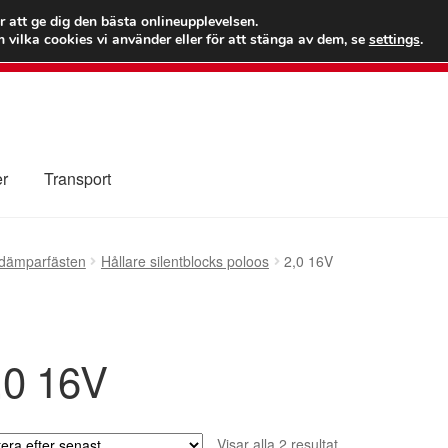
 kr
Världs
r att ge dig den bästa onlineupplevelsen.
 vilka cookies vi använder eller för att stänga av dem, se
settings
.
Ring 7
er
Transport
Kolla upp
Kontakt
Mitt konto
Om oss
Reklamationsprocedur
ddämparfästen
Hållare silentblocks poloos
2,0 16V
illkor
,0 16V
Sortera
Visar alla 2 resultat