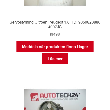
Servostyrning Citroën Peugeot 1.6 HDI 9659820880
4007JC
kr
498
Meddela när produkten finns i lager
Läs mer