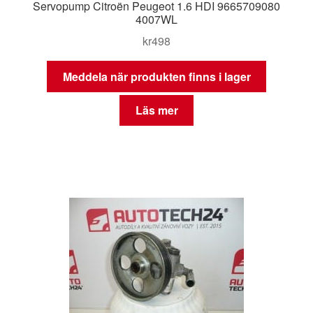
Servopump Citroën Peugeot 1.6 HDI 9665709080
4007WL
kr
498
Meddela när produkten finns i lager
Läs mer