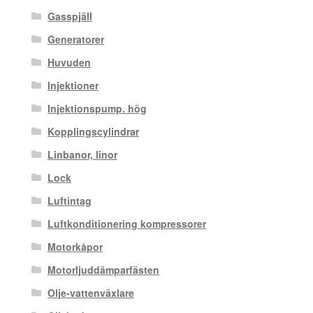
Gasspjäll
Generatorer
Huvuden
Injektioner
Injektionspump. hög
Kopplingscylindrar
Linbanor, linor
Lock
Luftintag
Luftkonditionering kompressorer
Motorkåpor
Motorljuddämparfästen
Olje-vattenväxlare