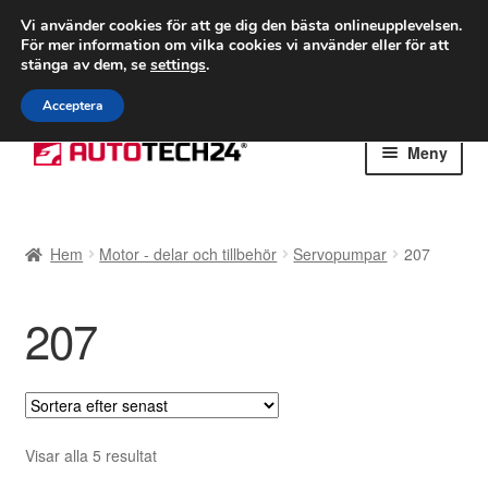
FRAKT från 75 kr
Vi använder cookies för att ge dig den bästa onlineupplevelsen.
För mer information om vilka cookies vi använder eller för att
Världsomspännande frakt
stänga av dem, se
settings
.
Ring 766 924 713
mån-fre 9-16
Acceptera
Hoppa
Hoppa
Meny
till
till
navigering
innehåll
Hem
Hem
Motor - delar och tillbehör
Servopumpar
207
Betalningar
207
Integritetspolicy
Klagomål
Kolla upp
Sortera
Visar alla 5 resultat
efter