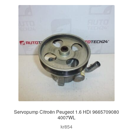
Kontakt
senaste
Mitt konto
Om oss
Reklamationsprocedur
Transport
Vagn
Världsomspännande frakt
Servopump Citroën Peugeot 1.6 HDi 9665709080
Villkor
4007WL
kr
854