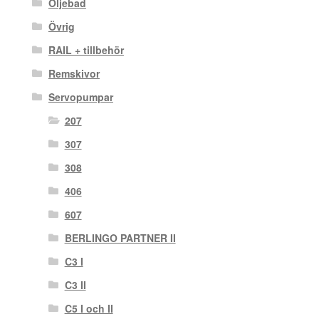
Oljebad
Övrig
RAIL + tillbehör
Remskivor
Servopumpar
207
307
308
406
607
BERLINGO PARTNER II
C3 I
C3 II
C5 I och II