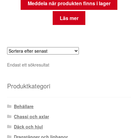
Meddela när produkten finns i lager
Läs mer
Endast ett sökresultat
Produktkategori
Behållare
Chassi och axlar
Däck och hjul
Dragstänger och linbanor