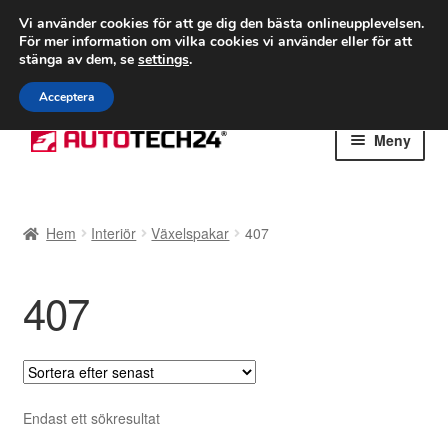
FRAKT från 75 kr
Vi använder cookies för att ge dig den bästa onlineupplevelsen.
För mer information om vilka cookies vi använder eller för att
Världsomspännande frakt
stänga av dem, se
settings
.
Ring 766 924 713
mån-fre 9-16
Acceptera
Hoppa
Hoppa
Meny
till
till
navigering
innehåll
Hem
Hem
Interiör
Växelspakar
407
Betalningar
407
Integritetspolicy
Klagomål
Kolla upp
Endast ett sökresultat