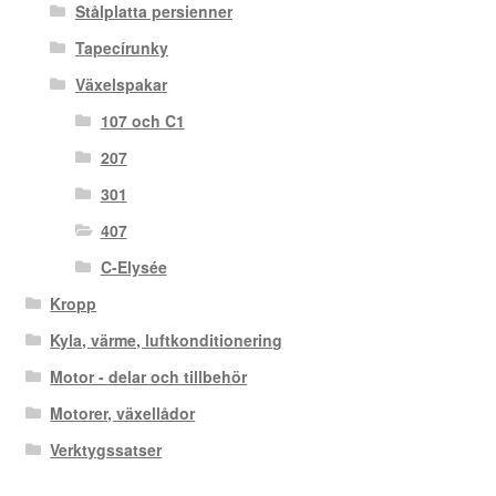
Stålplatta persienner
Tapecírunky
Växelspakar
107 och C1
207
301
407
C-Elysée
Kropp
Kyla, värme, luftkonditionering
Motor - delar och tillbehör
Motorer, växellådor
Verktygssatser