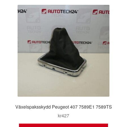
Kontakt
Mitt konto
Om oss
Reklamationsprocedur
Transport
Vagn
Världsomspännande frakt
Växelspaksskydd Peugeot 407 7589E1 7589TS
Villkor
kr
427