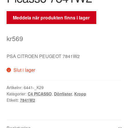
Meddela när produkten finns i lager
kr
569
PSA CITROEN PEUGEOT 7841W2
Slut i lager
Artikelnr:
6441-_K29
Kategorier:
C4 PICASSO
,
Dörrlister
,
Kropp
Etikett:
7841W2