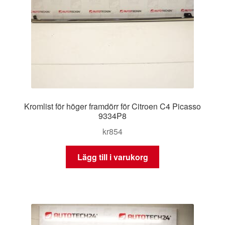
Kromlist för höger framdörr för Citroen C4 Picasso
9334P8
kr
854
Lägg till i varukorg