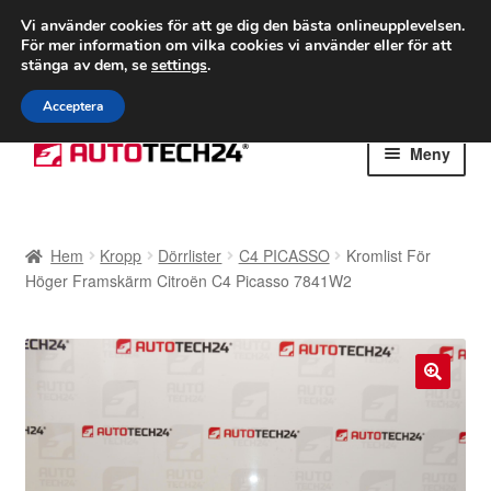
FRAKT från 75 kr
Vi använder cookies för att ge dig den bästa onlineupplevelsen.
För mer information om vilka cookies vi använder eller för att
Världsomspännande frakt
stänga av dem, se
settings
.
Ring 766 924 713
mån-fre 9-16
Acceptera
Hoppa
Hoppa
Meny
till
till
navigering
innehåll
Hem
Hem
Kropp
Dörrlister
C4 PICASSO
Kromlist För
Betalningar
Höger Framskärm Citroën C4 Picasso 7841W2
Integritetspolicy
Klagomål
🔍
Kolla upp