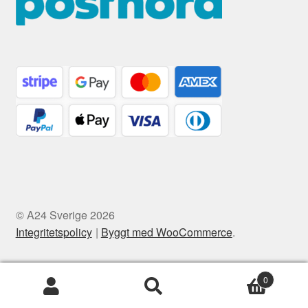
© A24 Sverige 2026
Integritetspolicy
Byggt med WooCommerce
.
0
Sök
Sök
efter: