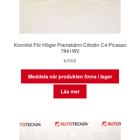
Kromlist För Höger Framskärm Citroën C4 Picasso
7841W2
kr
569
Meddela när produkten finns i lager
Läs mer