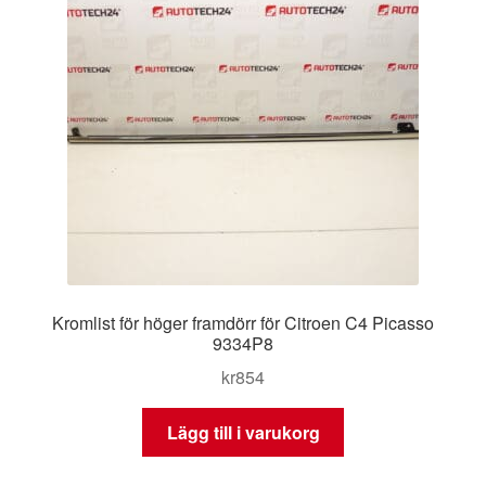
Kromlist för höger framdörr för Citroen C4 Picasso
9334P8
kr
854
Lägg till i varukorg