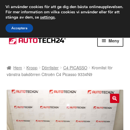
FRAKT från 75 kr
Vi använder cookies för att ge dig den bästa onlineupplevelsen.
För mer information om vilka cookies vi använder eller för att
Världsomspännande frakt
stänga av dem, se
settings
.
Ring 766 924 713
mån-fre 9-16
Acceptera
Hoppa
Hoppa
Meny
till
till
navigering
innehåll
Hem
Hem
Kropp
Dörrlister
C4 PICASSO
Kromlist för
Betalningar
vänstra bakdörren Citroën C4 Picasso 9334N9
Integritetspolicy
Klagomål
🔍
Kolla upp