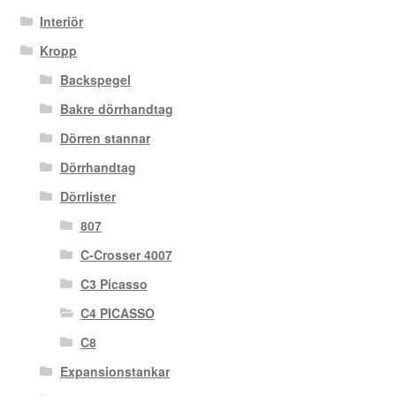
Interiör
Kropp
Backspegel
Bakre dörrhandtag
Dörren stannar
Dörrhandtag
Dörrlister
807
C-Crosser 4007
C3 Picasso
C4 PICASSO
C8
Expansionstankar