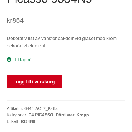
kr
854
Dekorativ list av vänster bakdörr vid glaset med krom
dekorativt element
1 i lager
Kromlist
Lägg till i varukorg
för
vänstra
bakdörren
Citroën
Artikelnr:
6444-AC17_K48a
Kategorier:
C4 PICASSO
,
Dörrlister
,
Kropp
C4
Etikett:
9334N9
Picasso
9334N9