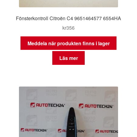
Fönsterkontroll Citroën C4 9651464577 6554HA
kr
356
Meddela när produkten finns i lager
Läs mer