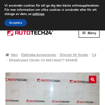
FRAKT från 75 kr
Vi använder cookies för att ge dig den bästa onlineupplevelsen.
För mer information om vilka cookies vi använder eller för att
Världsomspännande frakt
stänga av dem, se
settings
.
Ring 766 924 713
mån-fre 9-16
Acceptera
Hoppa
Hoppa
Meny
till
till
navigering
innehåll
Hem
Hem
Elektriska komponenter
Drivrutin för fönster
C4
Betalningar
Elhissbrytare Citroën C4 9651464277 6554HE
Integritetspolicy
Klagomål
🔍
Kolla upp