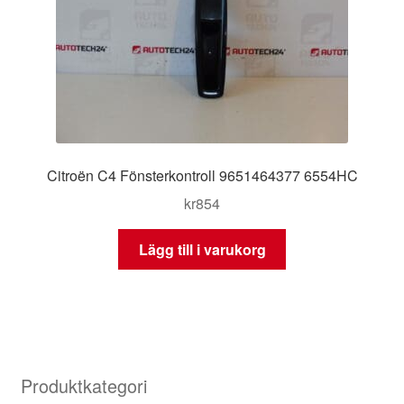
Citroën C4 Fönsterkontroll 9651464377 6554HC
kr
854
Lägg till i varukorg
Produktkategori