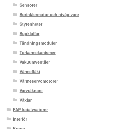
Sensorer
Sprinklermotor och nivågivare
Styrenheter
Sugklaffar
Tändningsmoduler
Torkarmekanismer
Vakuumventiler
Värmefläkt
Värmeservomotorer
Varvräknare
Växlar
FAP-katalysatorer
Interiör
Kropp