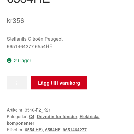
kr
356
Stellantis Citroën Peugeot
9651464277 6554HE
2 i lager
Elhissbrytare
Lägg till i varukorg
Citroën
C4
9651464277
6554HE
Artikelnr:
3546-F2_K21
Kategorier:
C4
,
Drivrutin för fönster
,
Elektriska
mängd
komponenter
Etiketter:
6554.HE)
,
6554HE
,
9651464277