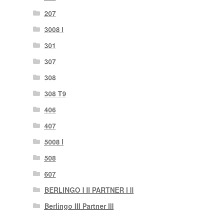
207
3008 I
301
307
308
308 T9
406
407
5008 I
508
607
BERLINGO I II PARTNER I II
Berlingo III Partner III