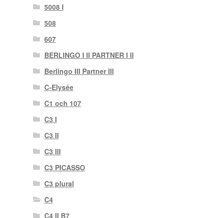
5008 I
508
607
BERLINGO I II PARTNER I II
Berlingo III Partner III
C-Elysée
C1 och 107
C3 I
C3 II
C3 III
C3 PICASSO
C3 plural
C4
C4 II B7