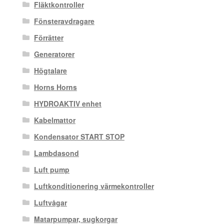
Fläktkontroller
Fönsteravdragare
Förrätter
Generatorer
Högtalare
Horns Horns
HYDROAKTIV enhet
Kabelmattor
Kondensator START STOP
Lambdasond
Luft pump
Luftkonditionering värmekontroller
Luftvågar
Matarpumpar, sugkorgar