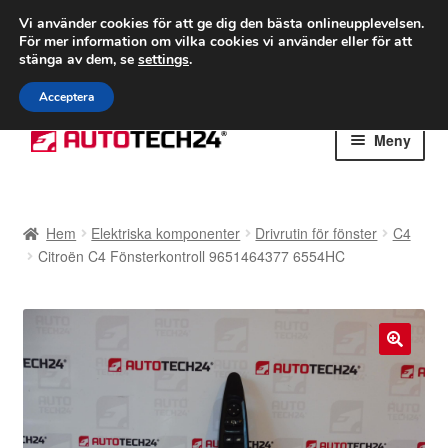
FRAKT från 75 kr
Vi använder cookies för att ge dig den bästa onlineupplevelsen.
För mer information om vilka cookies vi använder eller för att
Världsomspännande frakt
stänga av dem, se
settings
.
Ring 766 924 713
mån-fre 9-16
Acceptera
Hoppa
Hoppa
Meny
till
till
navigering
innehåll
Hem
Hem
Elektriska komponenter
Drivrutin för fönster
C4
Betalningar
Citroën C4 Fönsterkontroll 9651464377 6554HC
Integritetspolicy
Klagomål
🔍
Kolla upp