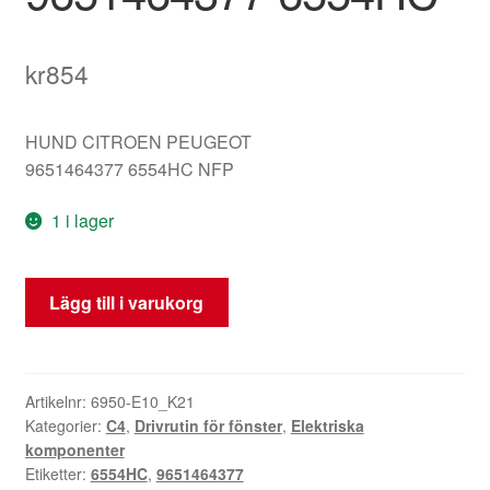
kr
854
HUND CITROEN PEUGEOT
9651464377 6554HC NFP
1 i lager
Citroën
Lägg till i varukorg
C4
Fönsterkontroll
9651464377
6554HC
Artikelnr:
6950-E10_K21
Kategorier:
C4
,
Drivrutin för fönster
,
Elektriska
mängd
komponenter
Etiketter:
6554HC
,
9651464377