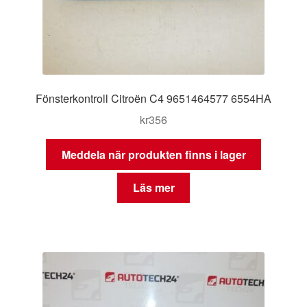
Fönsterkontroll Citroën C4 9651464577 6554HA
kr
356
Meddela när produkten finns i lager
Läs mer