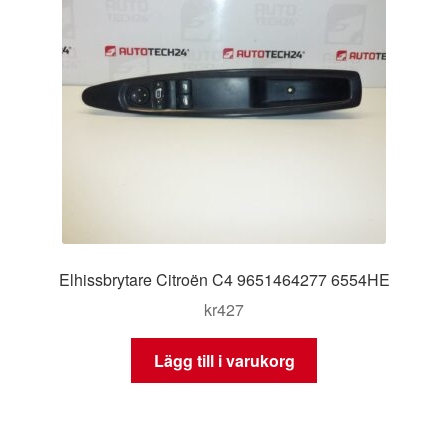
Elhissbrytare Citroën C4 9651464277 6554HE
kr
427
Lägg till i varukorg