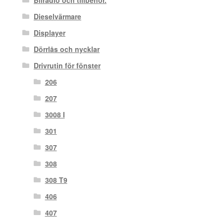
Dieselvärmare
Displayer
Dörrlås och nycklar
Drivrutin för fönster
206
207
3008 I
301
307
308
308 T9
406
407