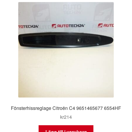
Fönsterhissreglage Citroën C4 9651465677 6554HF
kr
214
Lägg till i varukorg