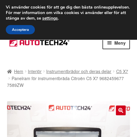
FRAKT från 75 kr
Vi använder cookies för att ge dig den bästa onlineupplevelsen.
För mer information om vilka cookies vi använder eller för att
Världsomspännande frakt
stänga av dem, se
settings
.
Ring 766 924 713
mån-fre 9-16
Acceptera
Hoppa
Hoppa
Meny
till
till
navigering
innehåll
Hem
Hem
Interiör
Instrumentbrädor och deras delar
C5 X7
Betalningar
Panelram för instrumentbräda Citroën C5 X7 9682459677
7589ZW
Integritetspolicy
Klagomål
🔍
Kolla upp