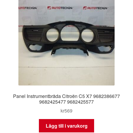
Panel Instrumentbräda Citroën C5 X7 9682386677
9682425477 9682425577
kr
569
Lägg till i varukorg