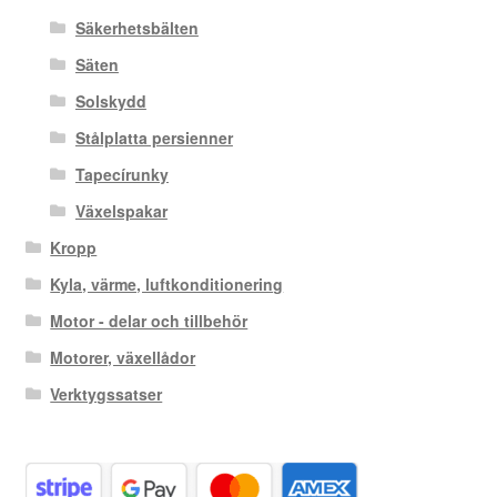
Säkerhetsbälten
Säten
Solskydd
Stålplatta persienner
Tapecírunky
Växelspakar
Kropp
Kyla, värme, luftkonditionering
Motor - delar och tillbehör
Motorer, växellådor
Verktygssatser