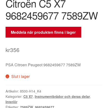
Citroën C5 X7
9682459677 7589ZW
Meddela när produkten finns i lager
kr
356
PSA Citroen Peugeot 9682459677 7589ZW
Slut i lager
Artikelnr:
8500-H14_K4
Kategorier:
C5 X7
,
Instrumentbrädor och deras delar
,
Interiör
Etiketter:
7589ZW
,
9682459677