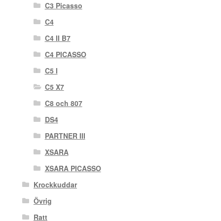
C3 Picasso
C4
C4 II B7
C4 PICASSO
C5 I
C5 X7
C8 och 807
DS4
PARTNER III
XSARA
XSARA PICASSO
Krockkuddar
Övrig
Ratt