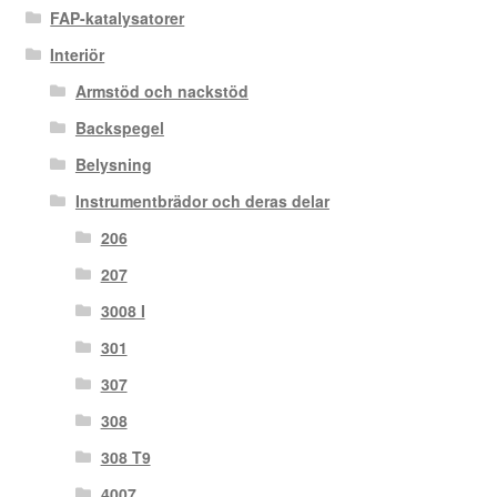
FAP-katalysatorer
Interiör
Armstöd och nackstöd
Backspegel
Belysning
Instrumentbrädor och deras delar
206
207
3008 I
301
307
308
308 T9
4007