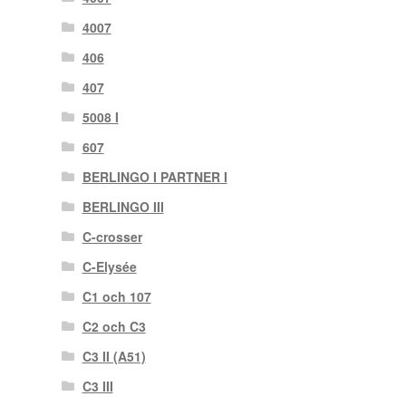
4007
406
407
5008 I
607
BERLINGO I PARTNER I
BERLINGO III
C-crosser
C-Elysée
C1 och 107
C2 och C3
C3 II (A51)
C3 III