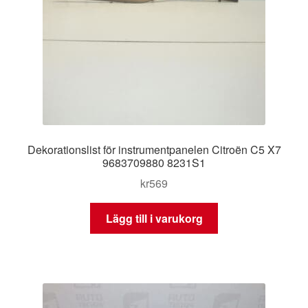
Dekorationslist för instrumentpanelen Citroën C5 X7
9683709880 8231S1
kr
569
Lägg till i varukorg