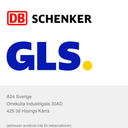
A24 Sverige
Orrekulla Industrigata 30AD
425 36 Hisings Kärra
(adressen används inte för reklamationer)