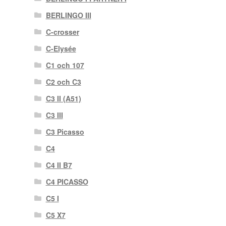
BERLINGO III
C-crosser
C-Elysée
C1 och 107
C2 och C3
C3 II (A51)
C3 III
C3 Picasso
C4
C4 II B7
C4 PICASSO
C5 I
C5 X7