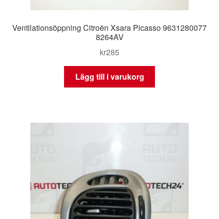
Ventilationsöppning Citroën Xsara Picasso 9631280077
8264AV
kr
285
Lägg till i varukorg