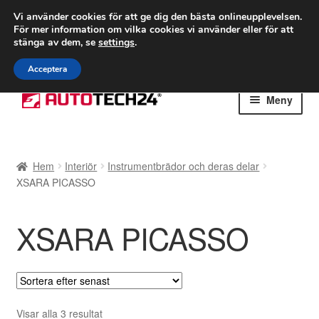
FRAKT från 75 kr
Vi använder cookies för att ge dig den bästa onlineupplevelsen.
För mer information om vilka cookies vi använder eller för att
Världsomspännande frakt
stänga av dem, se
settings
.
Ring 766 924 713
mån-fre 9-16
Acceptera
Hoppa
Hoppa
Meny
till
till
navigering
innehåll
Hem
Hem
Interiör
Instrumentbrädor och deras delar
Betalningar
XSARA PICASSO
Integritetspolicy
XSARA PICASSO
Klagomål
Kolla upp
Sortera
Visar alla 3 resultat