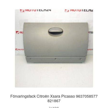
Kontakt
efter
senaste
Mitt konto
Om oss
Reklamationsprocedur
Transport
Vagn
Världsomspännande frakt
Villkor
Förvaringsfack Citroën Xsara Picasso 9637058577
821867