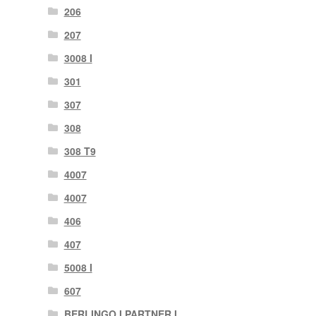
206
207
3008 I
301
307
308
308 T9
4007
4007
406
407
5008 I
607
BERLINGO I PARTNER I