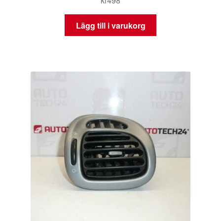
kr
498
Lägg till i varukorg