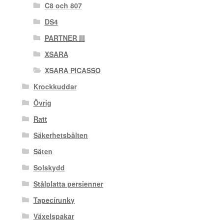
C8 och 807
DS4
PARTNER III
XSARA
XSARA PICASSO
Krockkuddar
Övrig
Ratt
Säkerhetsbälten
Säten
Solskydd
Stålplatta persienner
Tapecírunky
Växelspakar