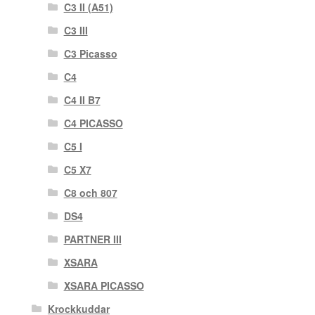
C3 II (A51)
C3 III
C3 Picasso
C4
C4 II B7
C4 PICASSO
C5 I
C5 X7
C8 och 807
DS4
PARTNER III
XSARA
XSARA PICASSO
Krockkuddar