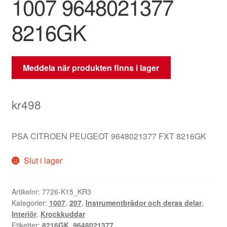
1007 9648021377
8216GK
Meddela när produkten finns i lager
kr
498
PSA CITROEN PEUGEOT 9648021377 FXT 8216GK
Slut i lager
Artikelnr:
7726-K15_KR3
Kategorier:
1007
,
207
,
Instrumentbrädor och deras delar
,
Interiör
,
Krockkuddar
Etiketter:
8216GK
,
9648021377