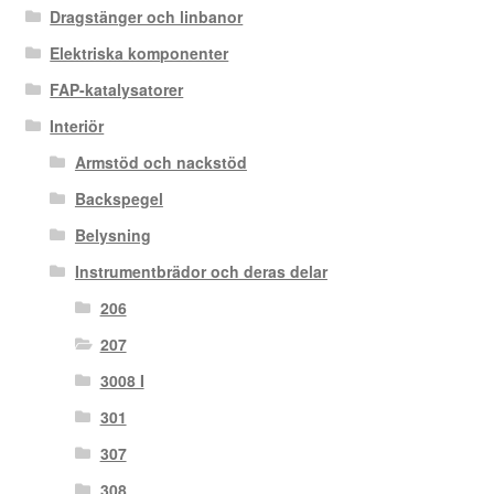
Dragstänger och linbanor
Elektriska komponenter
FAP-katalysatorer
Interiör
Armstöd och nackstöd
Backspegel
Belysning
Instrumentbrädor och deras delar
206
207
3008 I
301
307
308