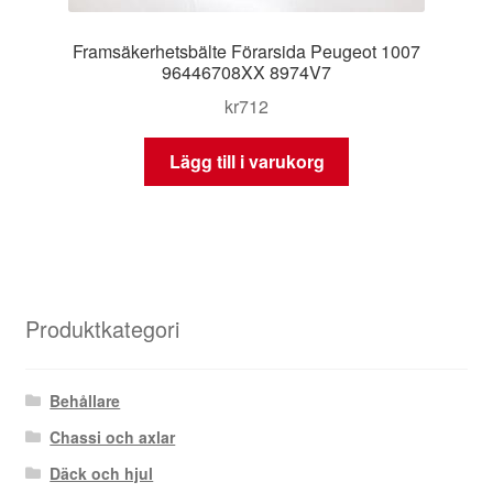
Framsäkerhetsbälte Förarsida Peugeot 1007
96446708XX 8974V7
kr
712
Lägg till i varukorg
Produktkategori
Behållare
Chassi och axlar
Däck och hjul