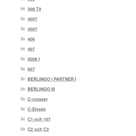
308 T9
4007
4007
406
407
5008 I
607
BERLINGO I PARTNER I
BERLINGO III
C-crosser
C-Elysée
C1 och 107
C2 och C3