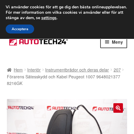
FRAKT från 75 kr
Vi använder cookies för att ge dig den bästa onlineupplevelsen.
För mer information om vilka cookies vi använder eller för att
Världsomspännande frakt
stänga av dem, se
settings
.
Ring 766 924 713
mån-fre 9-16
Acceptera
Hoppa
Hoppa
Meny
till
till
navigering
innehåll
Hem
Hem
Interiör
Instrumentbrädor och deras delar
207
Betalningar
Förarens Sätesskydd och Kabel Peugeot 1007 9648021377
8216GK
Integritetspolicy
Klagomål
🔍
Kolla upp