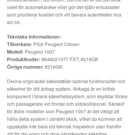
valet för automekaniker eller gör-det-själv-entusiaster
som prioriterar kvalitet och vill bevara autentiteten hos
sin bil.
Tekniska informationer:
Tillverkare:
PSA Peugeot Citroen
Modell:
Peugeot 1007
Produktkoder:
9648021377 FXT, 8216GK
Övriga nummer:
8216GK
Denna originaldel säkerställer optimal funktionalitet och
säkerhet för ditt airbag system. Airbags är en kritisk
komponent i bilens säkerhetssystem, som skyddar förare
och passagerare vid frontal och sidokollisioner. Särskilt
för äldre modeller som Peugeot 1007 är det viktigt att
hålla detta system i utmärkt skick, vilket du kommer att
uppskatta inte bara vid teknisk inspektion utan framför
allt för din egen och dina närståendes säkerhet.