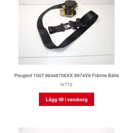
Peugeot 1007 96446706XX 8974V6 Främre Bälte
kr
712
Lägg till i varukorg