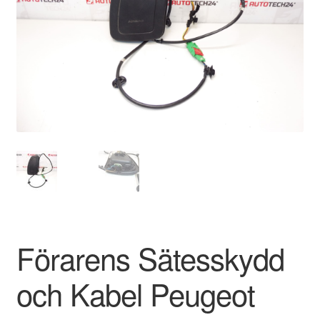
Kontakt
Mitt konto
Om oss
Reklamationsprocedur
Transport
Vagn
Världsomspännande frakt
Förarens Sätesskydd
Villkor
och Kabel Peugeot