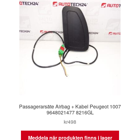
Passagerarsäte Airbag + Kabel Peugeot 1007
9648021477 8216GL
kr
498
Meddela när produkten finns i lager