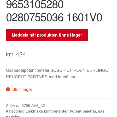
9653105280
0280755036 1601V0
Meddela när produkten finns i lager
kr
1 424
Gaspedalpotentiometer BOSCH CITROEN BERLINGO
PEUGEOT PARTNER med farthållare
Slut i lager
Artikelnr:
5796-AH6_K21
Kategorier:
Elektriska komponenter
,
Potentiometrar, gas.
pedaler