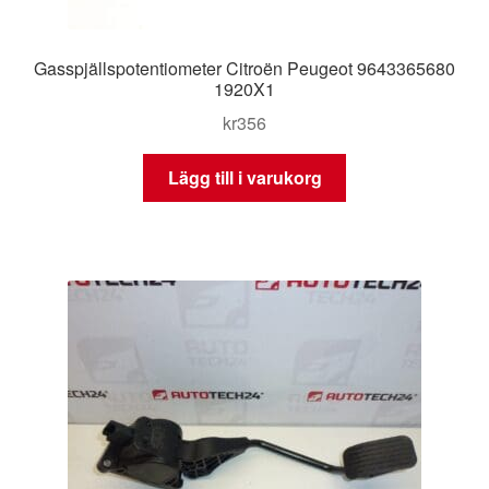
Gasspjällspotentiometer Citroën Peugeot 9643365680
1920X1
kr
356
Lägg till i varukorg