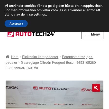
FRAKT från 75 kr
Vi använder cookies för att ge dig den bästa onlineupplevelsen.
För mer information om vilka cookies vi använder eller för att
Världsomspännande frakt
stänga av dem, se
settings
.
Ring 766 924 713
mån-fre 9-16
Acceptera
Hoppa
Hoppa
Meny
till
till
navigering
innehåll
Hem
Hem
Elektriska komponenter
Potentiometrar, gas.
Betalningar
pedaler
Gasreglage Citroën Peugeot Bosch 9653105280
0280755036 1601V0
Integritetspolicy
Klagomål
🔍
Kolla upp