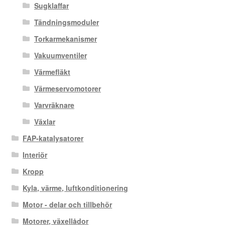
Sugklaffar
Tändningsmoduler
Torkarmekanismer
Vakuumventiler
Värmefläkt
Värmeservomotorer
Varvräknare
Växlar
FAP-katalysatorer
Interiör
Kropp
Kyla, värme, luftkonditionering
Motor - delar och tillbehör
Motorer, växellådor