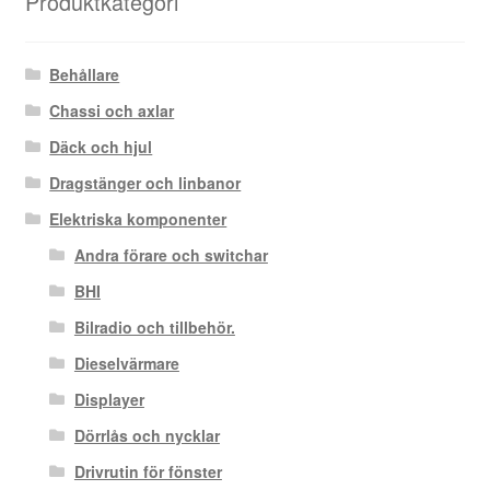
Produktkategori
Behållare
Chassi och axlar
Däck och hjul
Dragstänger och linbanor
Elektriska komponenter
Andra förare och switchar
BHI
Bilradio och tillbehör.
Dieselvärmare
Displayer
Dörrlås och nycklar
Drivrutin för fönster