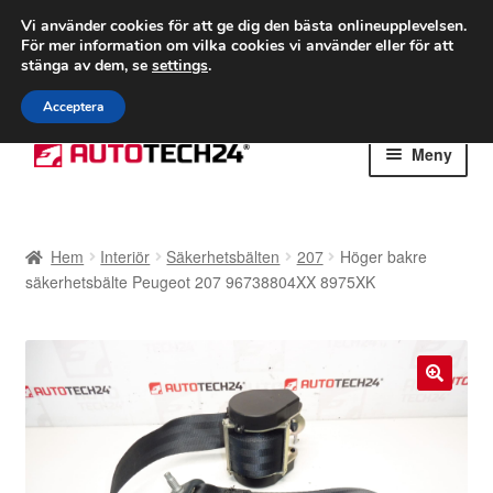
FRAKT från 75 kr
Vi använder cookies för att ge dig den bästa onlineupplevelsen.
För mer information om vilka cookies vi använder eller för att
Världsomspännande frakt
stänga av dem, se
settings
.
Ring 766 924 713
mån-fre 9-16
Acceptera
Hoppa
Hoppa
Meny
till
till
navigering
innehåll
Hem
Hem
Interiör
Säkerhetsbälten
207
Höger bakre
Betalningar
säkerhetsbälte Peugeot 207 96738804XX 8975XK
Integritetspolicy
Klagomål
🔍
Kolla upp