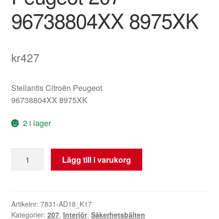
96738804XX 8975XK
kr
427
Stellantis Citroën Peugeot
96738804XX 8975XK
2 i lager
Höger
Lägg till i varukorg
bakre
säkerhetsbälte
Peugeot
207
Artikelnr:
7831-AD18_K17
Kategorier:
207
,
Interiör
,
Säkerhetsbälten
96738804XX