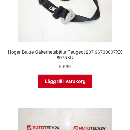
Höger Bakre Säkerhetsbälte Peugeot 207 96738807XX
8975XQ
kr
569
Lägg till i varukorg