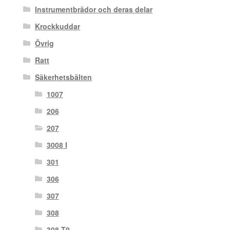
Instrumentbrädor och deras delar
Krockkuddar
Övrig
Ratt
Säkerhetsbälten
1007
206
207
3008 I
301
306
307
308
308 T9