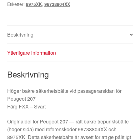
Etiketter:
8975XK
,
96738804XX
8975XK
mängd
Beskrivning
Ytterligare information
Beskrivning
Höger bakre säkerhetsbälte vid passagerarsidan för
Peugeot 207
Färg FXX – Svart
Originaldel för Peugeot 207 — rätt bakre trepunktsbälte
(höger sida) med referenskoder 96738804XX och
8975XK. Detta säkerhetsbälte är avsett för att ge pålitligt