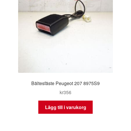
Bältesfäste Peugeot 207 8975S9
kr
356
Lägg till i varukorg