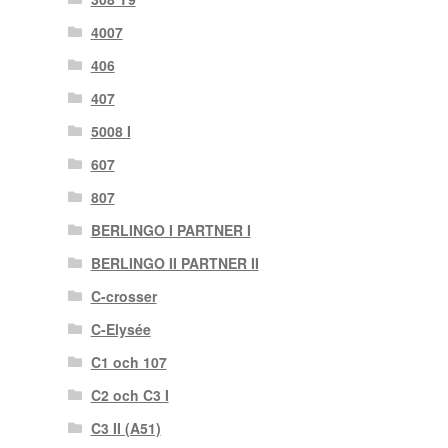
4007
406
407
5008 I
607
807
BERLINGO I PARTNER I
BERLINGO II PARTNER II
C-crosser
C-Elysée
C1 och 107
C2 och C3 I
C3 II (A51)