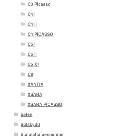
C3 Picasso
C4 I
C4 II
C4 PICASSO
C5 I
C5 II
C5 X7
C8
XANTIA
XSARA
XSARA PICASSO
Säten
Solskydd
Stålplatta persienner