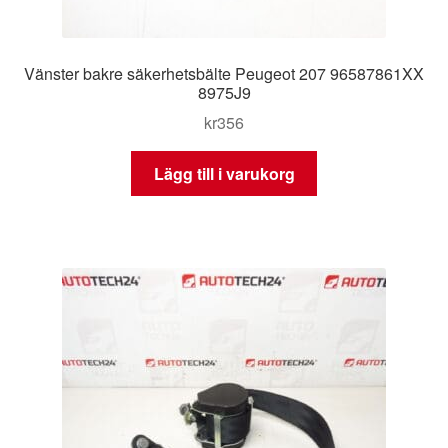
Vänster bakre säkerhetsbälte Peugeot 207 96587861XX
8975J9
kr
356
Lägg till i varukorg