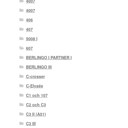
4007
4007
406
407
5008 I
607
BERLINGO I PARTNER I
BERLINGO III
C-crosser
C-Elysée
C1 och 107
C2 och C3
C3 II (A51)
C3 III