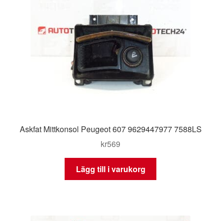
Askfat Mittkonsol Peugeot 607 9629447977 7588LS
kr
569
Lägg till i varukorg