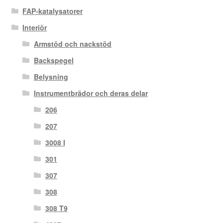
FAP-katalysatorer
Interiör
Armstöd och nackstöd
Backspegel
Belysning
Instrumentbrädor och deras delar
206
207
3008 I
301
307
308
308 T9