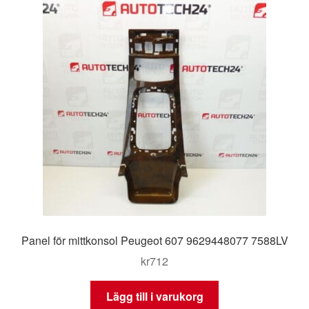
Panel för mittkonsol Peugeot 607 9629448077 7588LV
kr
712
Lägg till i varukorg