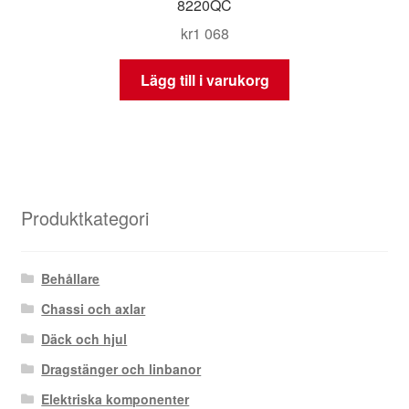
8220QC
kr
1 068
Lägg till i varukorg
Produktkategori
Behållare
Chassi och axlar
Däck och hjul
Dragstänger och linbanor
Elektriska komponenter