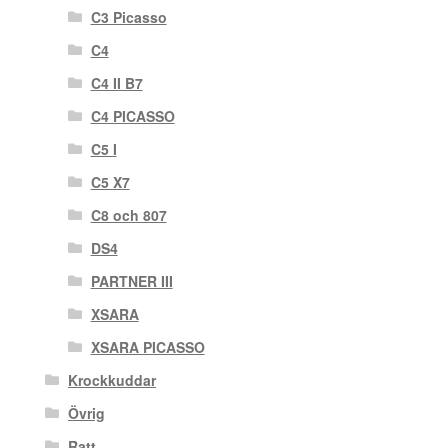
C3 Picasso
C4
C4 II B7
C4 PICASSO
C5 I
C5 X7
C8 och 807
DS4
PARTNER III
XSARA
XSARA PICASSO
Krockkuddar
Övrig
Ratt