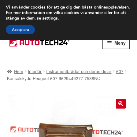
FRAKT från 75 kr
Vi använder cookies för att ge dig den bästa onlineupplevelsen.
För mer information om vilka cookies vi använder eller för att
Världsomspännande frakt
stänga av dem, se
settings
.
Ring 766 924 713
mån-fre 9-16
Acceptera
Hoppa
Hoppa
Meny
till
till
navigering
innehåll
Hem
Hem
Interiör
Instrumentbrädor och deras delar
607
Betalningar
Konsolskydd Peugeot 607 9629449277 7588NC
Integritetspolicy
Klagomål
🔍
Kolla upp