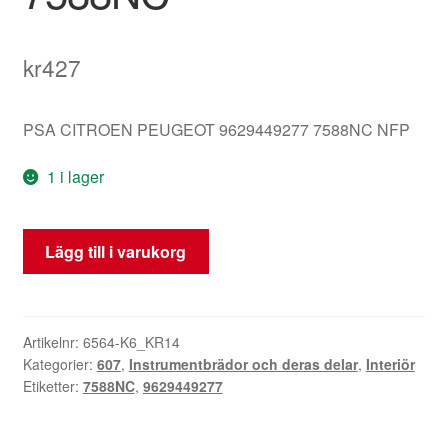
kr
427
PSA CITROEN PEUGEOT 9629449277 7588NC NFP
1 i lager
Konsolskydd
Lägg till i varukorg
Peugeot
607
9629449277
7588NC
Artikelnr:
6564-K6_KR14
Kategorier:
607
,
Instrumentbrädor och deras delar
,
Interiör
mängd
Etiketter:
7588NC
,
9629449277