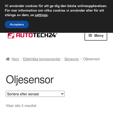
FRAKT från 75 kr
Vi använder cookies för att ge dig den bästa onlineupplevelsen.
För mer information om vilka cookies vi använder eller för att
Världsomspännande frakt
stänga av dem, se
settings
.
Ring 766 924 713
mån-fre 9-16
Acceptera
Hoppa
Hoppa
Meny
till
till
navigering
innehåll
Hem
Hem
Elektriska komponenter
Sensorer
Oljesensor
Betalningar
Oljesensor
Integritetspolicy
Klagomål
Kolla upp
Sortera
Visar alla 3 resultat
efter