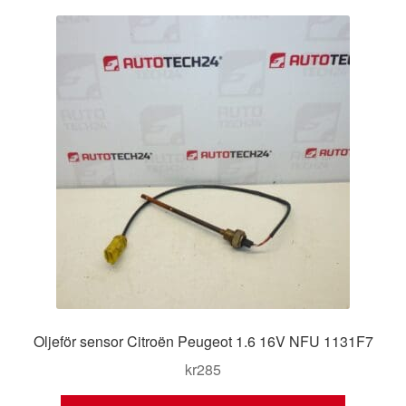
Kontakt
senaste
Mitt konto
Om oss
Reklamationsprocedur
Transport
Vagn
Världsomspännande frakt
Oljeför sensor Citroën Peugeot 1.6 16V NFU 1131F7
Villkor
kr
285