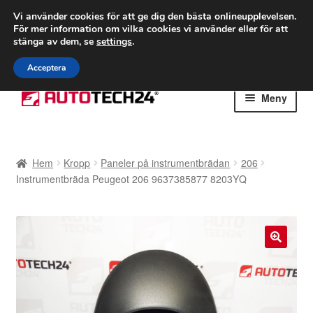
FRAKT från 75 kr
Vi använder cookies för att ge dig den bästa onlineupplevelsen.
För mer information om vilka cookies vi använder eller för att
Världsomspännande frakt
stänga av dem, se
settings
.
Ring 766 924 713
mån-fre 9-16
Acceptera
Hoppa
Hoppa
Meny
till
till
navigering
innehåll
Hem
Hem
Kropp
Paneler på instrumentbrädan
206
Betalningar
Instrumentbräda Peugeot 206 9637385877 8203YQ
Integritetspolicy
Klagomål
🔍
Kolla upp