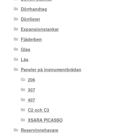
Dörrhandtag
Dörrlister
Expansionstankar
Fjäderben
Glas
Lås
Paneler på instrumentbrädan
206
307
407
C2 och C3
XSARA PICASSO
Reservinnehavare