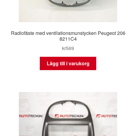
Radiofäste med ventilationsmunstycken Peugeot 206
8211C4
kr
569
Lägg till i varukorg