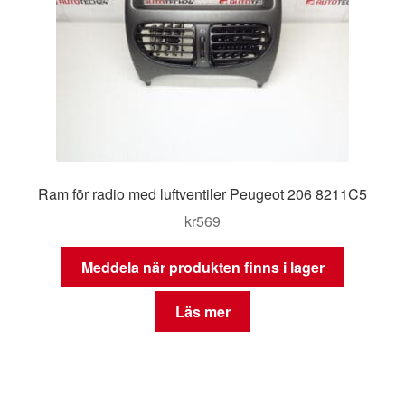
Ram för radio med luftventiler Peugeot 206 8211C5
kr
569
Meddela när produkten finns i lager
Läs mer