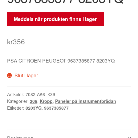
Meddela när produkten finns i lager
kr
356
PSA CITROEN PEUGEOT 9637385877 8203YQ
Slut i lager
Artikelnr:
7082-AK6_K39
Kategorier:
206
,
Kropp
,
Paneler på instrumentbrädan
Etiketter:
8203YQ
,
9637385877