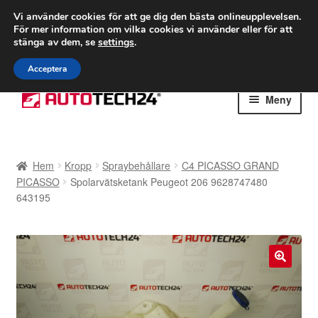
FRAKT från 75 kr
Vi använder cookies för att ge dig den bästa onlineupplevelsen.
För mer information om vilka cookies vi använder eller för att
Världsomspännande frakt
stänga av dem, se
settings
.
Ring 766 924 713
mån-fre 9-16
Acceptera
Hoppa
Hoppa
Meny
till
till
navigering
innehåll
Hem
Hem
Kropp
Spraybehållare
C4 PICASSO GRAND
Betalningar
PICASSO
Spolarvätsketank Peugeot 206 9628747480
643195
Integritetspolicy
Klagomål
🔍
Kolla upp