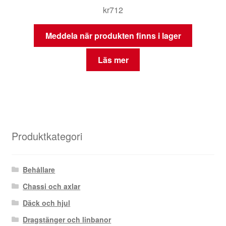
kr
712
Meddela när produkten finns i lager
Läs mer
Produktkategori
Behållare
Chassi och axlar
Däck och hjul
Dragstänger och linbanor