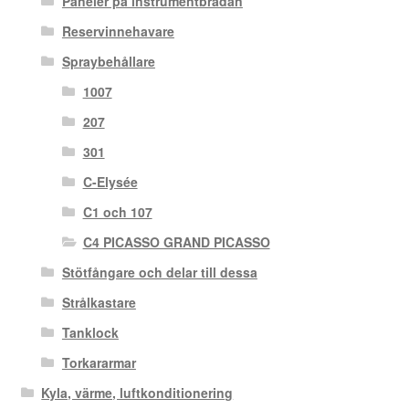
Paneler på instrumentbrädan
Reservinnehavare
Spraybehållare
1007
207
301
C-Elysée
C1 och 107
C4 PICASSO GRAND PICASSO
Stötfångare och delar till dessa
Strålkastare
Tanklock
Torkararmar
Kyla, värme, luftkonditionering