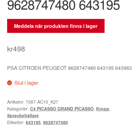
9628747480 643195
Meddela när produkten finns i lager
kr
498
PSA CITROEN PEUGEOT 9628747480 643195 643983
Slut i lager
Artikelnr:
7087-AC10_K27
Kategorier:
C4 PICASSO GRAND PICASSO
,
Kropp
,
Spraybehållare
Etiketter:
643195
,
9628747480