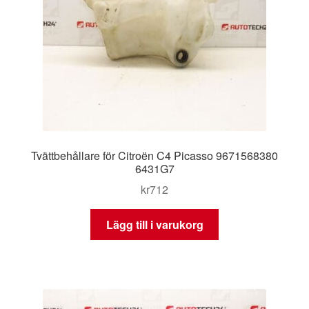
Tvättbehållare för Citroën C4 Picasso 9671568380
6431G7
kr
712
Lägg till i varukorg