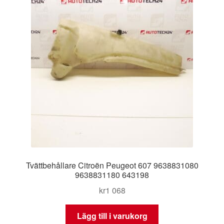
Tvättbehållare Citroën Peugeot 607 9638831080
9638831180 643198
kr
1 068
Lägg till i varukorg