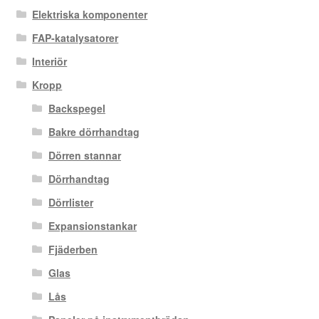
Elektriska komponenter
FAP-katalysatorer
Interiör
Kropp
Backspegel
Bakre dörrhandtag
Dörren stannar
Dörrhandtag
Dörrlister
Expansionstankar
Fjäderben
Glas
Lås