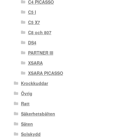
C4 PICASSO
C5 I
C5 X7
C8 och 807
DS4
PARTNER III
XSARA
XSARA PICASSO
Krockkuddar
Övrig
Ratt
Säkerhetsbälten
Säten
Solskydd