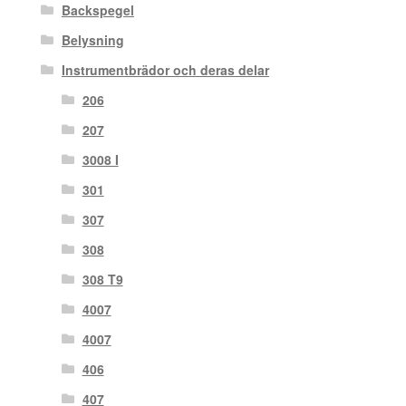
Backspegel
Belysning
Instrumentbrädor och deras delar
206
207
3008 I
301
307
308
308 T9
4007
4007
406
407