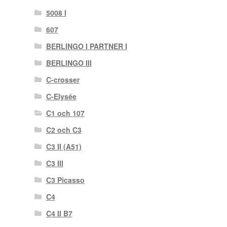
5008 I
607
BERLINGO I PARTNER I
BERLINGO III
C-crosser
C-Elysée
C1 och 107
C2 och C3
C3 II (A51)
C3 III
C3 Picasso
C4
C4 II B7