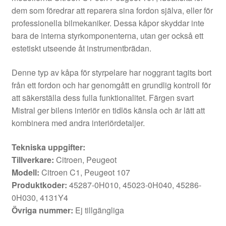
dem som föredrar att reparera sina fordon själva, eller för
professionella bilmekaniker. Dessa kåpor skyddar inte
bara de interna styrkomponenterna, utan ger också ett
estetiskt utseende åt instrumentbrädan.
Denne typ av kåpa för styrpelare har noggrant tagits bort
från ett fordon och har genomgått en grundlig kontroll för
att säkerställa dess fulla funktionalitet. Färgen svart
Mistral ger bilens interiör en tidlös känsla och är lätt att
kombinera med andra interiördetaljer.
Tekniska uppgifter:
Tillverkare:
Citroen, Peugeot
Modell:
Citroen C1, Peugeot 107
Produktkoder:
45287-0H010, 45023-0H040, 45286-
0H030, 4131Y4
Övriga nummer:
Ej tillgängliga