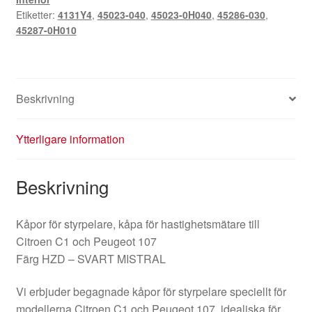
Etiketter:
4131Y4
,
45023-040
,
45023-0H040
,
45286-030
,
45287-0H010
Beskrivning
Ytterligare information
Beskrivning
Kåpor för styrpelare, kåpa för hastighetsmätare till
Citroen C1 och Peugeot 107
Färg HZD – SVART MISTRAL
Vi erbjuder begagnade kåpor för styrpelare speciellt för
modellerna Citroen C1 och Peugeot 107, idealiska för