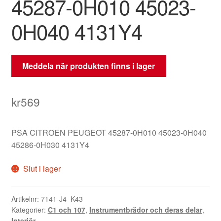
45287-0H010 45023-
0H040 4131Y4
Meddela när produkten finns i lager
kr
569
PSA CITROEN PEUGEOT 45287-0H010 45023-0H040
45286-0H030 4131Y4
Slut i lager
Artikelnr:
7141-J4_K43
Kategorier:
C1 och 107
,
Instrumentbrädor och deras delar
,
Interiör