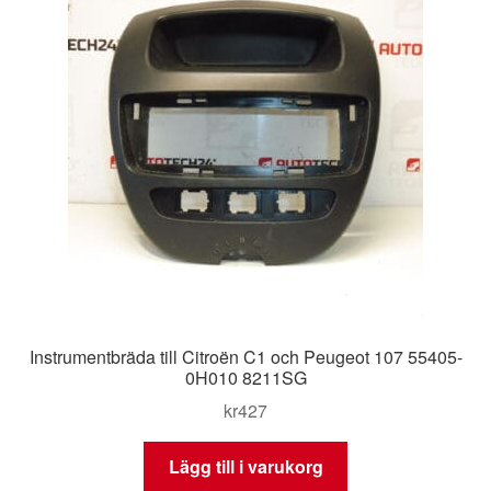
Instrumentbräda till Citroën C1 och Peugeot 107 55405-
0H010 8211SG
kr
427
Lägg till i varukorg