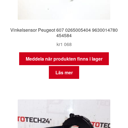
Vinkelsensor Peugeot 607 0265005404 9630014780
454584
kr
1 068
Meddela när produkten finns i lager
Läs mer