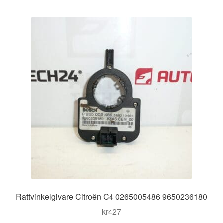
Rattvinkelgivare Citroën C4 0265005486 9650236180
kr
427