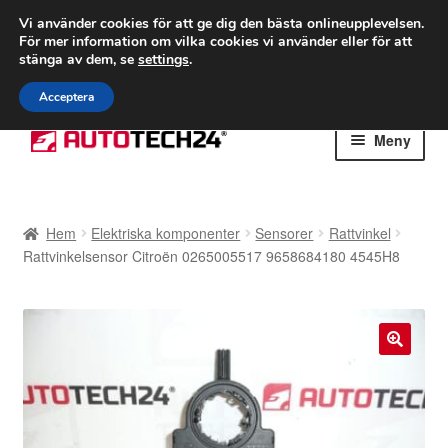
FRAKT från 75 kr
Vi använder cookies för att ge dig den bästa onlineupplevelsen.
För mer information om vilka cookies vi använder eller för att
Världsomspännande frakt
stänga av dem, se
settings
.
Ring 766 924 713
mån-fre 9-16
Acceptera
Hoppa
Hoppa
Meny
till
till
navigering
innehåll
Hem
Hem
Elektriska komponenter
Sensorer
Rattvinkel
Betalningar
Rattvinkelsensor Citroën 0265005517 9658684180 4545H8
Integritetspolicy
Klagomål
🔍
Kolla upp