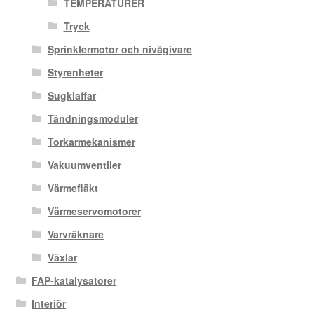
TEMPERATURER
Tryck
Sprinklermotor och nivågivare
Styrenheter
Sugklaffar
Tändningsmoduler
Torkarmekanismer
Vakuumventiler
Värmefläkt
Värmeservomotorer
Varvräknare
Växlar
FAP-katalysatorer
Interiör