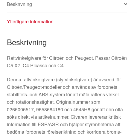
Beskrivning
Ytterligare information
Beskrivning
Rattvinkelgivare för Citroën och Peugeot. Passar Citroën
C5 X7, C4 Picasso och C4.
Denna rattvinkelgivare (styrvinkelgivare) är avsedd för
Citroën/Peugeot-modeller och används av fordonets
stabilitets- och ABS-system för att mäta rattens vinkel
och rotationshastighet. Originalnummer som
0265005517, 9658684180 och 4545H8 gör att den ofta
söks direkt via artikelnummer. Givaren levererar kritisk
information till ESP/ASR och hjälper styrenheterna att
bedöma fordonets rörelseriktning och korrigera broms-