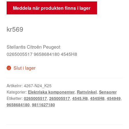
Meddela när produkten finns i lager
kr
569
Stellantis Citroën Peugeot
0265005517 9658684180 4545H8
Slut i lager
Artikelnr:
4267-N24_K25
Kategorier:
Elektriska komponenter
,
Rattvinkel
,
Sensorer
Etiketter:
0265005517
,
265005517
,
4545.H8
,
4545H8
,
454949
,
9658684180
,
9811627180