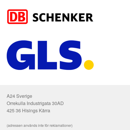
A24 Sverige
Orrekulla Industrigata 30AD
425 36 Hisings Kärra
(adressen används inte för reklamationer)