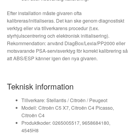
Efter installation måste givaren ofta
kalibreras/initialiseras. Det kan ske genom diagnostiskt
verktyg eller via tillverkarens procedur (t.ex.
styrhjulscentrering och elektronisk initialisering).
Rekommendation: använd DiagBox/Lexia/PP2000 eller
motsvarande PSA-servisverktyg för korrekt kalibrering så
att ABS/ESP känner igen den nya givaren.
Teknisk information
Tillverkare: Stellantis / Citroën / Peugeot
Modell: Citroën C5 X7, Citroën C4 Picasso,
Citroën C4
Produktkoder: 0265005517, 9658684180,
4545H8