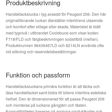
Produktbeskrivning
Handskfackslucka i tyg avsedd för Peugeot 206. Den här
originalliknande luckan återställer interiörens utseende
och komfort efter slitage eller skada. Materialet är klätt
med tygnivå i utförandet Cooldouce som visar koden
F718/FLD och färgbeskrivningen sodalitblå (mellan).
Produktnumren 96436467LD och 8214LN används ofta
vid sökning och reservdelsbeställningar.
Funktion och passform
Handskfacksluckans primära funktion är att täcka och
låsa handskfacket samt bidra till bilens interiöra estetiska
helhet. Den är dimensionerad för att passa Peugeot 206
och monteras på luckans gångjärn och fästen.
Kompatibiliteten baseras på angivna produktkoder och