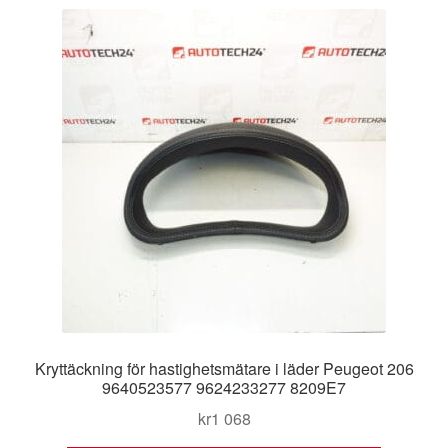
Kryttäckning för hastighetsmätare i läder Peugeot 206
9640523577 9624233277 8209E7
kr
1 068