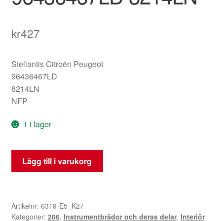
kr
427
Stellantis Citroën Peugeot
96436467LD
8214LN
NFP
1 i lager
Lock
Lägg till i varukorg
till
handskfack
blått
tyg
Artikelnr:
6319-E5_K27
Kategorier:
206
,
Instrumentbrädor och deras delar
,
Interiör
Peugeot