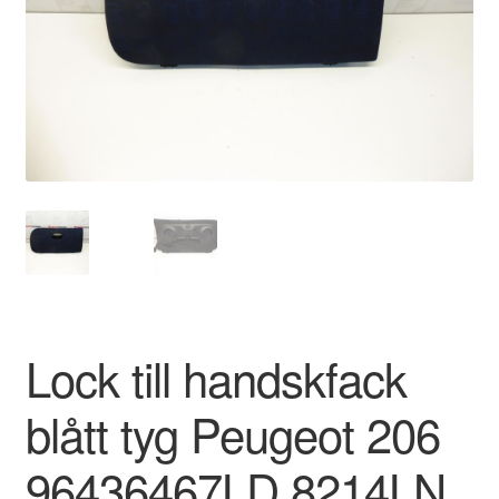
Kontakt
Mitt konto
Om oss
Reklamationsprocedur
Transport
Vagn
Lock till handskfack
Världsomspännande frakt
blått tyg Peugeot 206
Villkor
96436467LD 8214LN