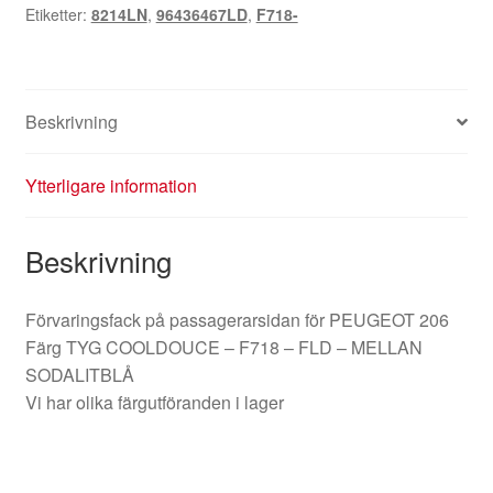
Etiketter:
8214LN
,
96436467LD
,
F718-
206
96436467LD
8214LN
mängd
Beskrivning
Ytterligare information
Beskrivning
Förvaringsfack på passagerarsidan för PEUGEOT 206
Färg TYG COOLDOUCE – F718 – FLD – MELLAN
SODALITBLÅ
Vi har olika färgutföranden i lager