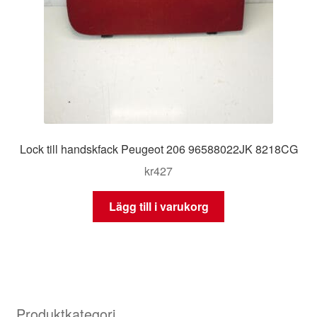
Lock till handskfack Peugeot 206 96588022JK 8218CG
kr
427
Lägg till i varukorg
Produktkategori