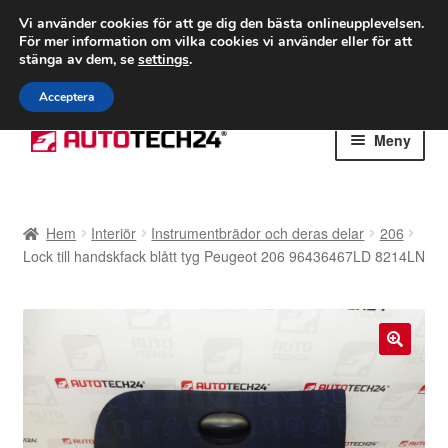
FRAKT från 75 kr
Vi använder cookies för att ge dig den bästa onlineupplevelsen.
För mer information om vilka cookies vi använder eller för att
Världsomspännande frakt
stänga av dem, se
settings
.
Ring 766 924 713
mån-fre 9-16
Acceptera
Hoppa
Hoppa
Meny
till
till
navigering
innehåll
Hem
Hem
Interiör
Instrumentbrädor och deras delar
206
Betalningar
Lock till handskfack blått tyg Peugeot 206 96436467LD 8214LN
Integritetspolicy
Klagomål
🔍
Kolla upp