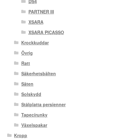
DS4
PARTNER III
XSARA
XSARA PICASSO
Krockkuddar
Övrig
Ratt
Säkerhetsbälten
Säten
Solskydd
Stålplatta persienner
Tapecírunky
Växelspakar
Kropp