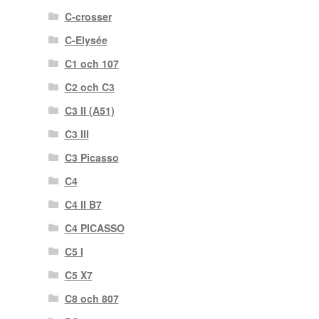
C-crosser
C-Elysée
C1 och 107
C2 och C3
C3 II (A51)
C3 III
C3 Picasso
C4
C4 II B7
C4 PICASSO
C5 I
C5 X7
C8 och 807