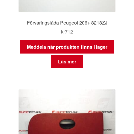
Förvaringslåda Peugeot 206+ 8218ZJ
kr
712
Meddela när produkten finns i lager
Läs mer