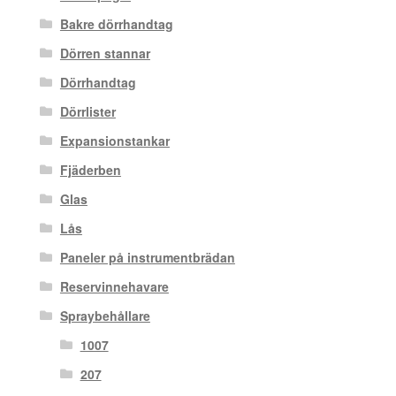
Bakre dörrhandtag
Dörren stannar
Dörrhandtag
Dörrlister
Expansionstankar
Fjäderben
Glas
Lås
Paneler på instrumentbrädan
Reservinnehavare
Spraybehållare
1007
207