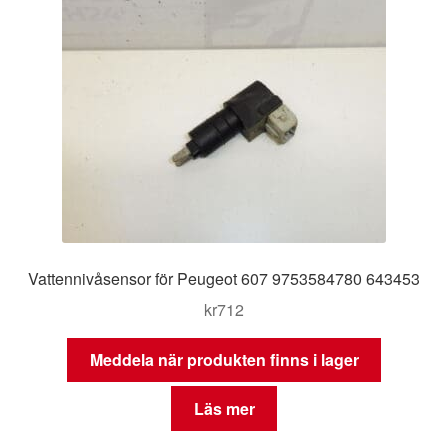
Vattennivåsensor för Peugeot 607 9753584780 643453
kr
712
Meddela när produkten finns i lager
Läs mer