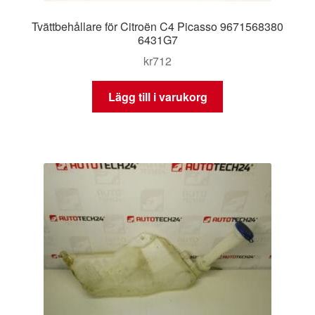
Tvättbehållare för Citroën C4 Picasso 9671568380
6431G7
kr
712
Lägg till i varukorg