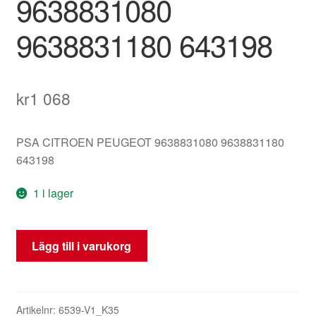
9638831080
9638831180 643198
kr
1 068
PSA CITROEN PEUGEOT 9638831080 9638831180
643198
1 i lager
Tvättbehållare
Lägg till i varukorg
Citroën
Peugeot
607
9638831080
Artikelnr:
6539-V1_K35