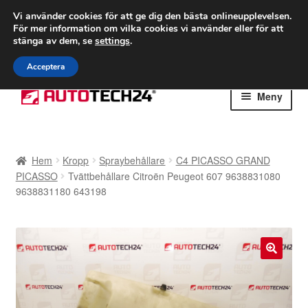
FRAKT från 75 kr
Vi använder cookies för att ge dig den bästa onlineupplevelsen.
För mer information om vilka cookies vi använder eller för att
Världsomspännande frakt
stänga av dem, se
settings
.
Ring 766 924 713
mån-fre 9-16
Acceptera
Hoppa
Hoppa
Meny
till
till
navigering
innehåll
Hem
Hem
Kropp
Spraybehållare
C4 PICASSO GRAND
Betalningar
PICASSO
Tvättbehållare Citroën Peugeot 607 9638831080
9638831180 643198
Integritetspolicy
Klagomål
🔍
Kolla upp