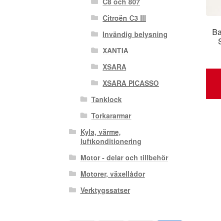
C8 och 807
Citroën C3 III
Ba
Invändig belysning
XANTIA
XSARA
XSARA PICASSO
Tanklock
Torkararmar
Kyla, värme,
luftkonditionering
Motor - delar och tillbehör
Motorer, växellådor
Verktygssatser