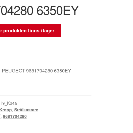
704280 6350EY
 produkten finns i lager
 PEUGEOT 9681704280 6350EY
AH9_K24a
Kropp
,
Strålkastare
Y
,
9681704280