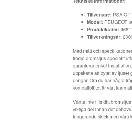
Tekniska informationer:
Tillverkare:
PSA CI
Modell:
PEUGEOT 3
Produktkoder:
9681
Tillverkningsår:
200
Med mått och specifikationer
tredje bromsljus speciellt u
garanterar enkel installati
uppskatta att bytet av ljuset 
pengar. Om du har några fråg
kompatibilitet är vårt team all
Vänta inte tills ditt bromsljus
viktiga del innan det behövs
fungerande skick med våra k