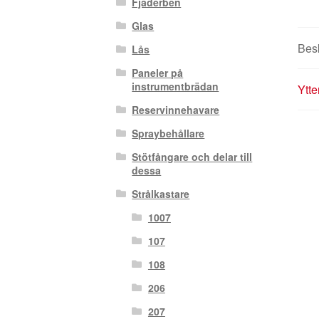
Fjäderben
Glas
Bes
Lås
Paneler på
instrumentbrädan
Ytte
Reservinnehavare
Spraybehållare
Stötfångare och delar till
dessa
Strålkastare
1007
107
108
206
207