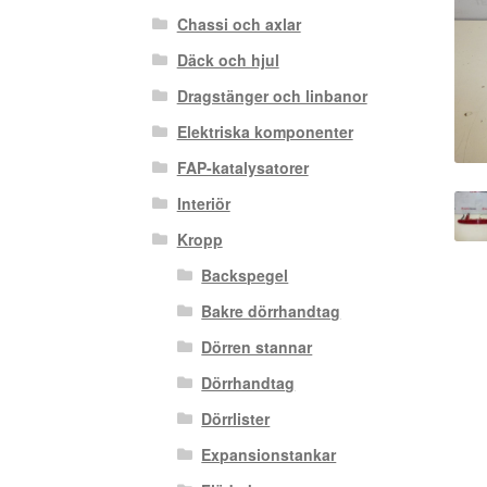
Chassi och axlar
Däck och hjul
Dragstänger och linbanor
Elektriska komponenter
FAP-katalysatorer
Interiör
Kropp
Backspegel
Bakre dörrhandtag
Dörren stannar
Dörrhandtag
Dörrlister
Expansionstankar