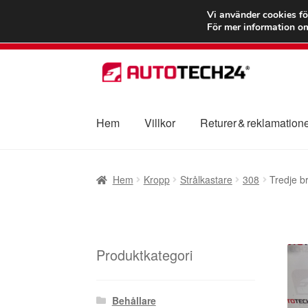
FRAKT från 75
Vi använder cookies fö
För mer information om
Hoppa
Hoppa
till
till
navigering
innehåll
Hem
Villkor
Returer & reklamation
Hem
Betalningar
Integritetspolicy
Klagomål
Hem
Kropp
Strålkastare
308
Tredje 
Transport
Vagn
Världsomspännande frakt
V
Produktkategori
Behållare