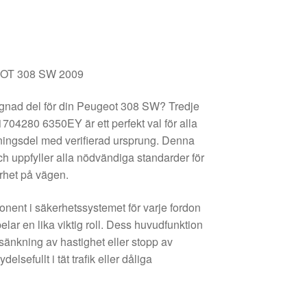
GEOT 308 SW 2009
gagnad del för din Peugeot 308 SW? Tredje
04280 6350EY är ett perfekt val för alla
tningsdel med verifierad ursprung. Denna
ch uppfyller alla nödvändiga standarder för
rhet på vägen.
nent i säkerhetssystemet för varje fordon
elar en lika viktig roll. Dess huvudfunktion
 sänkning av hastighet eller stopp av
ydelsefullt i tät trafik eller dåliga