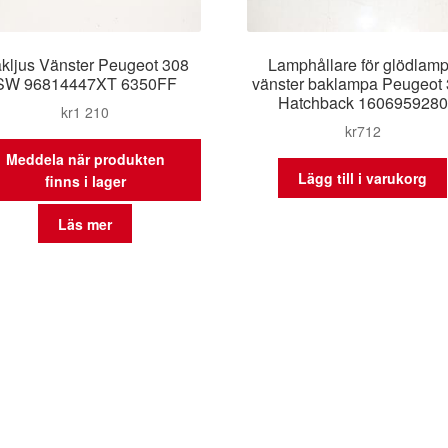
kljus Vänster Peugeot 308
Lamphållare för glödlam
SW 96814447XT 6350FF
vänster baklampa Peugeot
Hatchback 1606959280
kr
1 210
kr
712
Meddela när produkten
Lägg till i varukorg
finns i lager
Läs mer