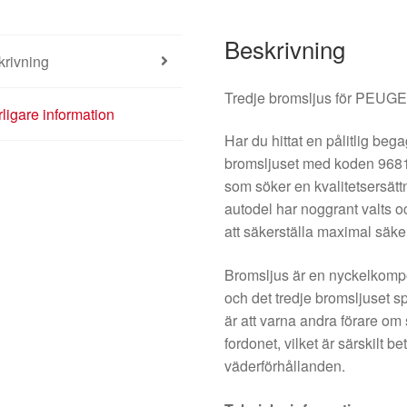
Beskrivning
krivning
Tredje bromsljus för PEU
rligare information
Har du hittat en pålitlig be
bromsljuset med koden 96817
som söker en kvalitetsersät
autodel har noggrant valts o
att säkerställa maximal säke
Bromsljus är en nyckelkompo
och det tredje bromsljuset sp
är att varna andra förare om
fordonet, vilket är särskilt bet
väderförhållanden.