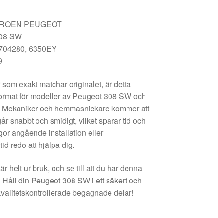
TROEN PEUGEOT
08 SW
704280, 6350EY
9
 som exakt matchar originalet, är detta
tformat för modeller av Peugeot 308 SW och
on. Mekaniker och hemmasnickare kommer att
går snabbt och smidigt, vilket sparar tid och
or angående installation eller
tid redo att hjälpa dig.
 är helt ur bruk, och se till att du har denna
. Håll din Peugeot 308 SW i ett säkert och
valitetskontrollerade begagnade delar!