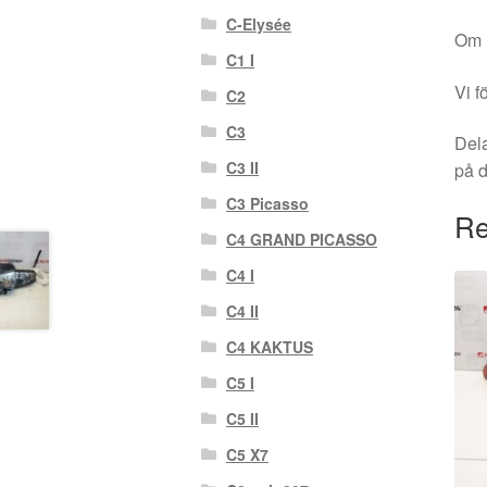
C-Elysée
Om i
C1 I
Vi f
C2
C3
Dela
C3 II
på 
C3 Picasso
Re
C4 GRAND PICASSO
C4 I
C4 II
C4 KAKTUS
C5 I
C5 II
C5 X7