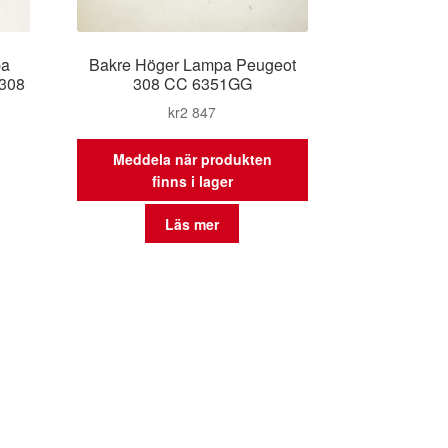
pa
Bakre Höger Lampa Peugeot
 308
308 CC 6351GG
kr
2 847
Meddela när produkten
finns i lager
Läs mer