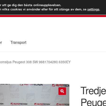
 kr
Världs
r att ge dig den bästa onlineupplevelsen.
 vilka cookies vi använder eller för att stänga av dem, se
settings
.
Ring 7
er
Transport
Kolla upp
Kontakt
Mitt konto
Om oss
Reklamationsprocedur
bromsljus Peugeot 308 SW 9681704280 6350EY
illkor
Tredje
Peuge
🔍