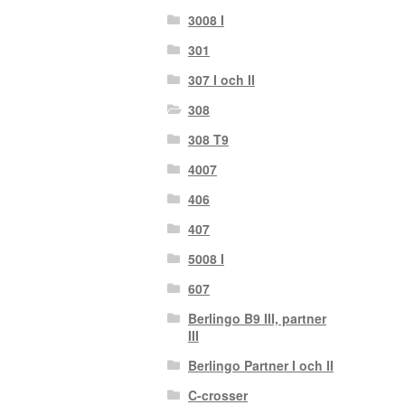
3008 I
301
307 I och II
308
308 T9
4007
406
407
5008 I
607
Berlingo B9 III, partner
III
Berlingo Partner I och II
C-crosser