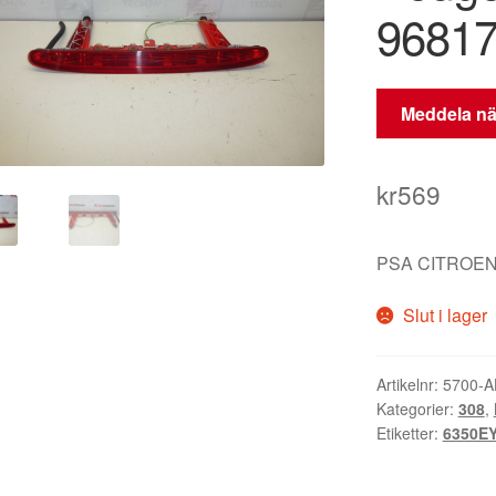
9681
Meddela när
kr
569
PSA CITROEN
Slut i lager
Artikelnr:
5700-
Kategorier:
308
,
Etiketter:
6350E