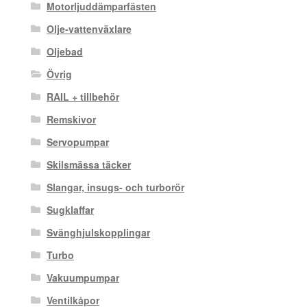
Motorljuddämparfästen
Olje-vattenväxlare
Oljebad
Övrig
RAIL + tillbehör
Remskivor
Servopumpar
Skilsmässa täcker
Slangar, insugs- och turborör
Sugklaffar
Svänghjulskopplingar
Turbo
Vakuumpumpar
Ventilkåpor