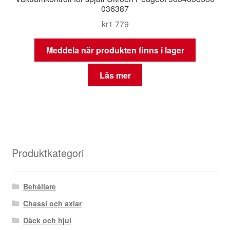
036387
kr
1 779
Meddela när produkten finns i lager
Läs mer
Produktkategori
Behållare
Chassi och axlar
Däck och hjul