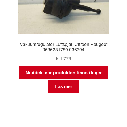
Vakuumregulator Luftspjäll Citroën Peugeot
9636281780 036394
kr
1 779
Meddela när produkten finns i lager
Läs mer