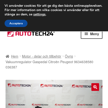
FRAKT från 75 kr
Vi använder cookies för att ge dig den bästa onlineupplevelsen.
För mer information om vilka cookies vi använder eller för att
Världsomspännande frakt
stänga av dem, se
settings
.
Ring 766 924 713
mån-fre 9-16
Acceptera
Hoppa
Hoppa
Meny
till
till
navigering
innehåll
Hem
Hem
Motor - delar och tillbehör
Övrig
Betalningar
Vakuumregulator Gaspedal Citroën Peugeot 9634638580
036387
Integritetspolicy
Klagomål
🔍
Kolla upp