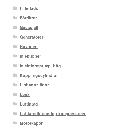
Filterlådor
Förrätter
Gasspjäll
Generatorer
Huvuden
Injektioner
Injektionspump. hög
Kopplingscylindrar
Linbanor, linor
Lock
Luftintag
Luftkonditionering kompressorer
Motorkåpor