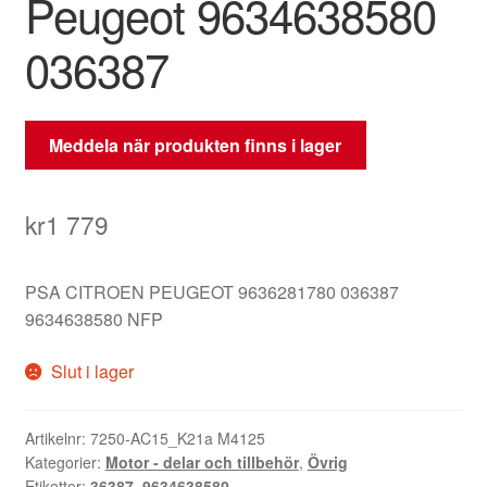
Peugeot 9634638580
036387
Meddela när produkten finns i lager
kr
1 779
PSA CITROEN PEUGEOT 9636281780 036387
9634638580 NFP
Slut i lager
Artikelnr:
7250-AC15_K21a M4125
Kategorier:
Motor - delar och tillbehör
,
Övrig
Etiketter:
36387
,
9634638580