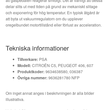
att gaspedalen reagerar smidigt. Det är vanligt att dessa
delar slits ut med tiden på grund av mekaniskt slitage
och exponering för hög temperatur. En typisk åtgärd är
att byta ut vakuumregulatorn om du upplever
oregelbundet motortillstånd eller förlust av acceleration.
Tekniska informationer
Tillverkare:
PSA
Modell:
CITROËN C5, PEUGEOT 406, 607
Produktkoder:
9634638580, 036387
Övriga nummer:
9636281780 NFP
Om inget annat anges i beskrivningen är alla bilder
illustrativa.