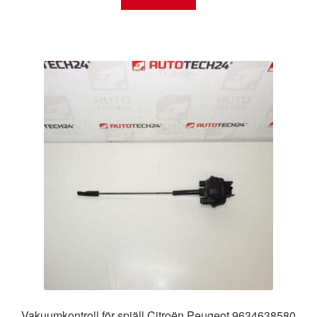
Vakuumkontroll för spjäll Citroën Peugeot 9634638580