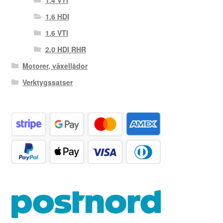
1.6 HDI
1.6 VTI
2.0 HDI RHR
Motorer, växellådor
Verktygssatser