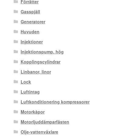
Förrätter
Gasspjäll
Generatorer
Huvuden
Injektioner
Injektionspump. hög
Kopplingscylindrar
Linbanor, linor
Lock
Luftintag
Luftkonditionering kompressorer
Motorkåpor
Motorljuddämparfästen
Olje-vattenväxlare