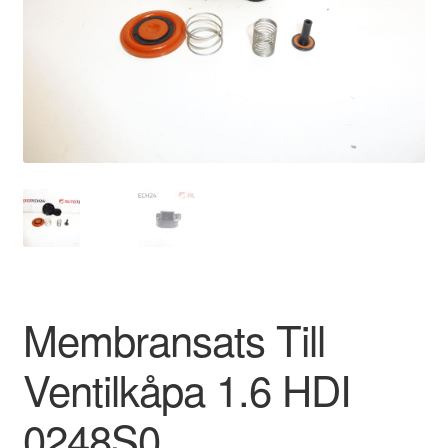
Kontakt
Mitt konto
Om oss
Reklamationsprocedur
Transport
Vagn
Membransats Till
Världsomspännande frakt
Ventilkåpa 1.6 HDI
Villkor
0248S0