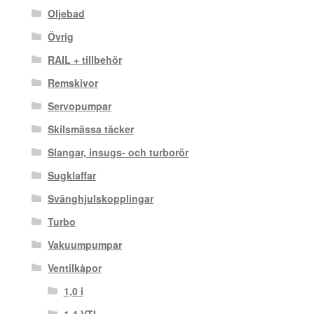
Oljebad
Övrig
RAIL + tillbehör
Remskivor
Servopumpar
Skilsmässa täcker
Slangar, insugs- och turborör
Sugklaffar
Svänghjulskopplingar
Turbo
Vakuumpumpar
Ventilkåpor
1,0 i
1.4 VTI