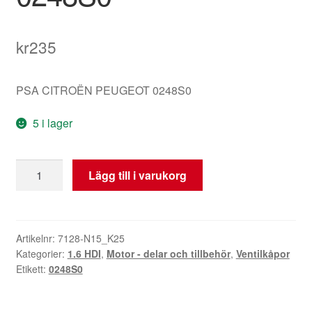
kr
235
PSA CITROËN PEUGEOT 0248S0
5 i lager
Membransats
Lägg till i varukorg
Till
Ventilkåpa
1.6
HDI
Artikelnr:
7128-N15_K25
Kategorier:
1.6 HDI
,
Motor - delar och tillbehör
,
Ventilkåpor
0248S0
Etikett:
0248S0
mängd