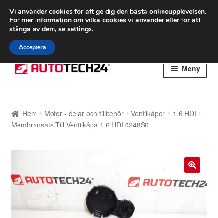
FRAKT från 75 kr
Vi använder cookies för att ge dig den bästa onlineupplevelsen.
För mer information om vilka cookies vi använder eller för att
Världsomspännande frakt
stänga av dem, se
settings
.
Ring 766 924 713
mån-fre 9-16
Acceptera
Hoppa
Hoppa
Meny
till
till
navigering
innehåll
Hem
Hem
Motor - delar och tillbehör
Ventilkåpor
1.6 HDI
Betalningar
Membransats Till Ventilkåpa 1.6 HDI 0248S0
Integritetspolicy
Klagomål
🔍
Kolla upp