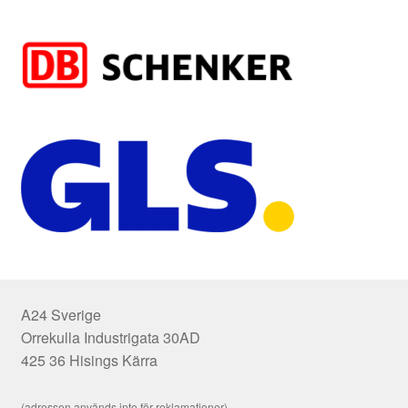
A24 Sverige
Orrekulla Industrigata 30AD
425 36 Hisings Kärra
(adressen används inte för reklamationer)