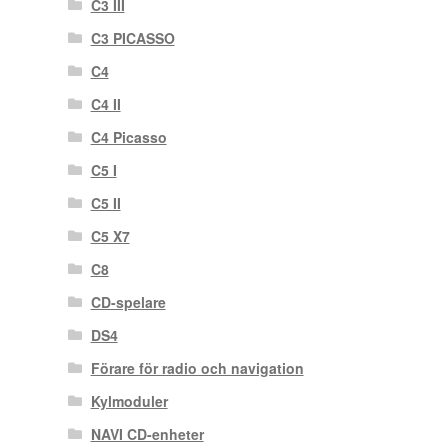
C3 III
C3 PICASSO
C4
C4 II
C4 Picasso
C5 I
C5 II
C5 X7
C8
CD-spelare
DS4
Förare för radio och navigation
Kylmoduler
NAVI CD-enheter