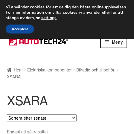
FRAKT från 75 kr
Vi använder cookies för att ge dig den bästa onlineupplevelsen.
För mer information om vilka cookies vi använder eller för att
Världsomspännande frakt
stänga av dem, se
settings
.
Ring 766 924 713
mån-fre 9-16
Acceptera
Hoppa
Hoppa
Meny
till
till
navigering
innehåll
Hem
Hem
Elektriska komponenter
Bilradio och tillbehör.
Betalningar
XSARA
Integritetspolicy
XSARA
Klagomål
Kolla upp
Endast ett sökresultat