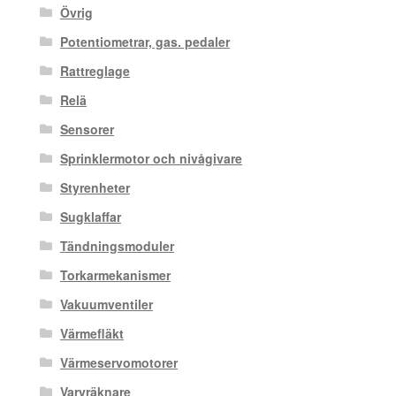
Övrig
Potentiometrar, gas. pedaler
Rattreglage
Relä
Sensorer
Sprinklermotor och nivågivare
Styrenheter
Sugklaffar
Tändningsmoduler
Torkarmekanismer
Vakuumventiler
Värmefläkt
Värmeservomotorer
Varvräknare