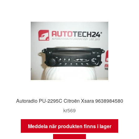
Kontakt
Mitt konto
Om oss
Reklamationsprocedur
Transport
Vagn
Autoradio PU-2295C Citroën Xsara 9638984580
Världsomspännande frakt
kr
569
Villkor
Meddela när produkten finns i lager