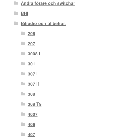
Andra förare och switchar
BHI
Bilradio och tillbehör.
206
207
3008 I
301
307 I
307 II
308
308 T9
4007
406
407