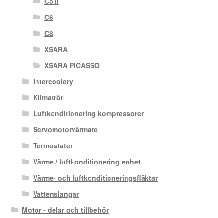
C5 II
C6
C8
XSARA
XSARA PICASSO
Intercoolery
Klimatrör
Luftkonditionering kompressorer
Servomotorvärmare
Termostater
Värme / luftkonditionering enhet
Värme- och luftkonditioneringsfläktar
Vattenslangar
Motor - delar och tillbehör