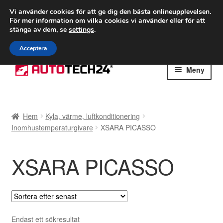
FRAKT från 75 kr
Vi använder cookies för att ge dig den bästa onlineupplevelsen.
För mer information om vilka cookies vi använder eller för att
Världsomspännande frakt
stänga av dem, se
settings
.
Ring 766 924 713
mån-fre 9-16
Acceptera
Hoppa
Hoppa
Meny
till
till
navigering
innehåll
Hem
Hem
Kyla, värme, luftkonditionering
Betalningar
Inomhustemperaturgivare
XSARA PICASSO
Integritetspolicy
XSARA PICASSO
Klagomål
Kolla upp
Endast ett sökresultat