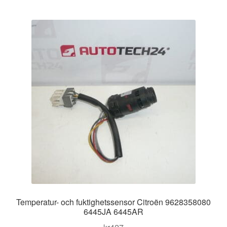
Kontakt
Mitt konto
Om oss
Reklamationsprocedur
Transport
Vagn
Världsomspännande frakt
Villkor
Temperatur- och fuktighetssensor Citroën 9628358080
6445JA 6445AR