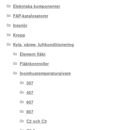
Elektriska komponenter
FAP-katalysatorer
Interiör
Kropp
Kyla, värme, luftkonditionering
Element fläkt
Fläktkontroller
Inomhustemperaturgivare
307
407
607
807
C2 och C3