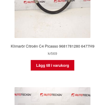
Klimarör Citroën C4 Picasso 9681781280 6477H9
kr
569
Lägg till i varukorg