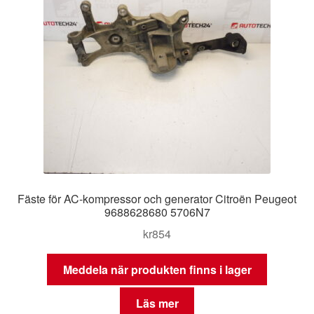
Fäste för AC-kompressor och generator Citroën Peugeot
9688628680 5706N7
kr
854
Meddela när produkten finns i lager
Läs mer