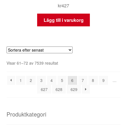
kr
427
Lägg till i varukorg
Sortera
Visar 61–72 av 7539 resultat
efter
senaste
1
2
3
4
5
6
7
8
9
…
627
628
629
Produktkategori