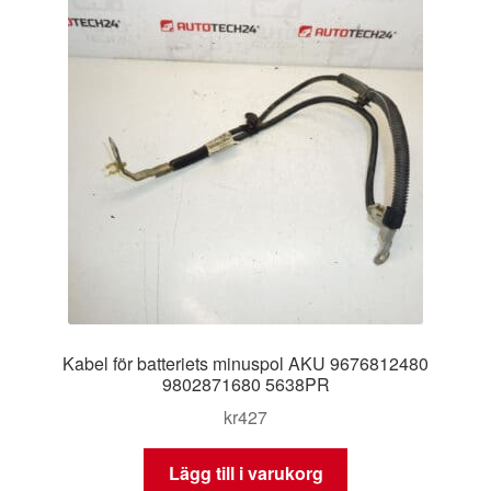
Kabel för batteriets minuspol AKU 9676812480
9802871680 5638PR
kr
427
Lägg till i varukorg