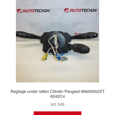
Reglage under ratten Citroën Peugeot 96605652XT
6242C4
kr
2 349