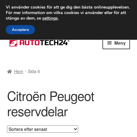
FRAKT från 75 kr
Vi använder cookies för att ge dig den bästa onlineupplevelsen.
För mer information om vilka cookies vi använder eller för att
Världsomspännande frakt
stänga av dem, se
settings
.
Ring 766 924 713
mån-fre 9-16
Acceptera
Hoppa
Hoppa
Meny
till
till
navigering
innehåll
Hem
Hem
Sida 6
Betalningar
Citroën Peugeot
Integritetspolicy
reservdelar
Klagomål
Kolla upp