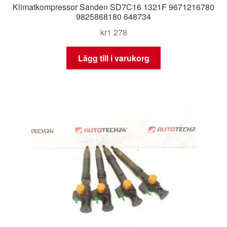
Klimatkompressor Sanden SD7C16 1321F 9671216780
9825868180 648734
kr
1 278
Lägg till i varukorg