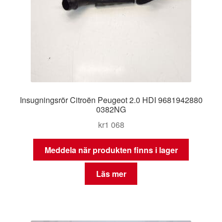
Insugningsrör Citroën Peugeot 2.0 HDI 9681942880
0382NG
kr
1 068
Meddela när produkten finns i lager
Läs mer